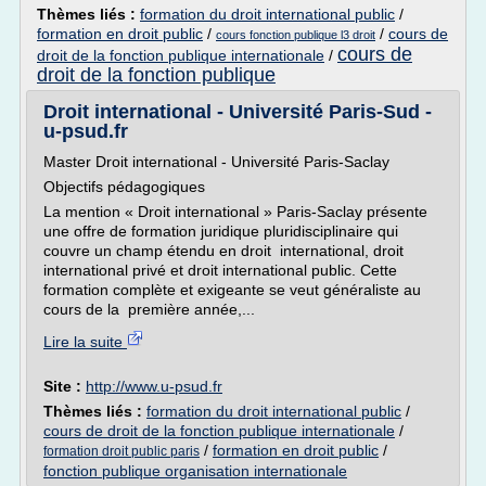
Thèmes liés :
formation du droit international public
/
formation en droit public
/
/
cours de
cours fonction publique l3 droit
cours de
droit de la fonction publique internationale
/
droit de la fonction publique
Droit international - Université Paris-Sud -
u-psud.fr
Master Droit international - Université Paris-Saclay
Objectifs pédagogiques
La mention « Droit international » Paris-Saclay présente
une offre de formation juridique pluridisciplinaire qui
couvre un champ étendu en droit international, droit
international privé et droit international public. Cette
formation complète et exigeante se veut généraliste au
cours de la première année,...
Lire la suite
Site :
http://www.u-psud.fr
Thèmes liés :
formation du droit international public
/
cours de droit de la fonction publique internationale
/
/
formation en droit public
/
formation droit public paris
fonction publique organisation internationale