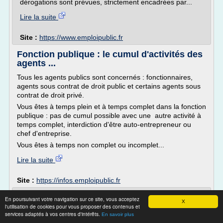
dérogations sont prévues, strictement encadrées par...
Lire la suite
Site :
https://www.emploipublic.fr
Fonction publique : le cumul d'activités des
agents ...
Tous les agents publics sont concernés : fonctionnaires,
agents sous contrat de droit public et certains agents sous
contrat de droit privé.
Vous êtes à temps plein et à temps complet dans la fonction
publique : pas de cumul possible avec une autre activité à
temps complet, interdiction d'être auto-entrepreneur ou
chef d'entreprise.
Vous êtes à temps non complet ou incomplet...
Lire la suite
Site :
https://infos.emploipublic.fr
Concours externe d’accès au corps des
En poursuivant votre navigation sur ce site, vous acceptez
X
attachés de la DGSE ...
l'utilisation de cookies pour vous proposer des contenus et
services adaptés à vos centres d'intérêts.
En savoir plus
Concours externe d'accès au corps des attachés de la