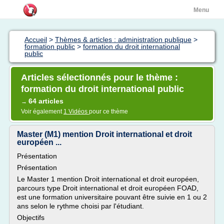
Menu
Accueil
>
Thèmes & articles : administration publique
>
formation public
>
formation du droit international
public
Articles sélectionnés pour le thème :
formation du droit international public
64 articles
→
Voir également
1 Vidéos
pour ce thème
Master (M1) mention Droit international et droit
européen ...
Présentation
Présentation
Le Master 1 mention Droit international et droit européen,
parcours type Droit international et droit européen FOAD,
est une formation universitaire pouvant être suivie en 1 ou 2
ans selon le rythme choisi par l'étudiant.
Objectifs