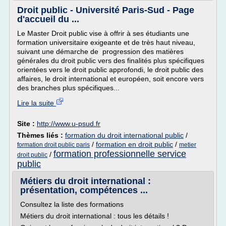
Droit public - Université Paris-Sud - Page
d'accueil du ...
Le Master Droit public vise à offrir à ses étudiants une
formation universitaire exigeante et de très haut niveau,
suivant une démarche de progression des matières
générales du droit public vers des finalités plus spécifiques
orientées vers le droit public approfondi, le droit public des
affaires, le droit international et européen, soit encore vers
des branches plus spécifiques...
Lire la suite
Site :
http://www.u-psud.fr
Thèmes liés :
formation du droit international public
/
/
formation en droit public
/
formation droit public paris
metier
formation professionnelle service
/
droit public
public
Métiers du droit international :
présentation, compétences ...
Consultez la liste des formations
Métiers du droit international : tous les détails !