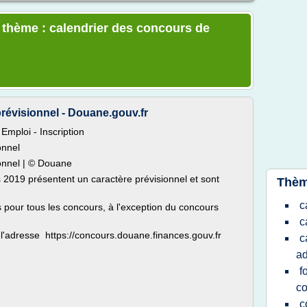
e thème : calendrier des concours de
révisionnel - Douane.gouv.fr
Emploi - Inscription
onnel
onnel | © Douane
 2019 présentent un caractère prévisionnel et sont
Thèm
c
s pour tous les concours, à l'exception du concours
c
à l'adresse https://concours.douane.finances.gouv.fr
c
ad
f
c
c