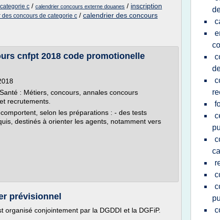
/
/
inscription
categorie c
calendrier concours externe douanes
de
/
calendrier des concours
r des concours de categorie c
c
e
c
ours cnfpt 2018 code promotionelle
c
de
c
 2018
re
a Santé : Métiers, concours, annales concours
 et recrutements.
f
omportent, selon les préparations : - des tests
c
requis, destinés à orienter les agents, notamment vers
pu
c
ca
r
c
c
er prévisionnel
pu
c
 organisé conjointement par la DGDDI et la DGFiP.