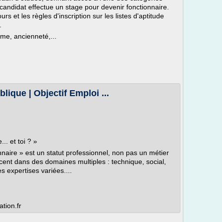
 candidat effectue un stage pour devenir fonctionnaire.
s et les règles d'inscription sur les listes d'aptitude
.
ôme, ancienneté,...
blique | Objectif Emploi ...
.. et toi ? »
nnaire » est un statut professionnel, non pas un métier
rcent dans des domaines multiples : technique, social,
s expertises variées....
ation.fr