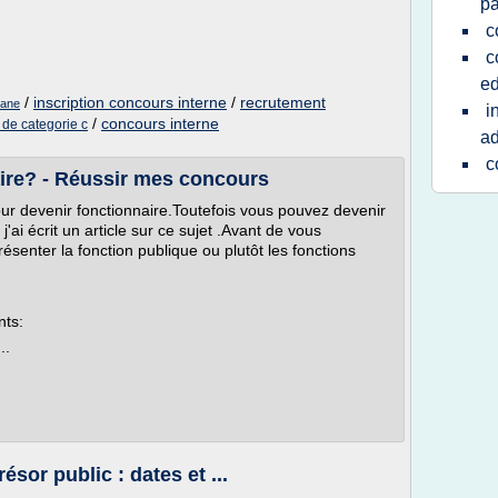
pa
c
c
ed
/
inscription concours interne
/
recrutement
uane
i
/
concours interne
 de categorie c
ad
c
ire? - Réussir mes concours
ur devenir fonctionnaire.Toutefois vous pouvez devenir
'ai écrit un article sur ce sujet .Avant de vous
résenter la fonction publique ou plutôt les fonctions
nts:
..
sor public : dates et ...