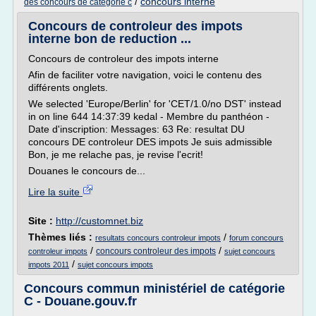
/
concours interne
des concours de categorie c
Concours de controleur des impots
interne bon de reduction ...
Concours de controleur des impots interne
Afin de faciliter votre navigation, voici le contenu des
différents onglets.
We selected 'Europe/Berlin' for 'CET/1.0/no DST' instead
in on line 644 14:37:39 kedal - Membre du panthéon -
Date d'inscription: Messages: 63 Re: resultat DU
concours DE controleur DES impots Je suis admissible
Bon, je me relache pas, je revise l'ecrit!
Douanes le concours de...
Lire la suite
Site :
http://customnet.biz
Thèmes liés :
/
resultats concours controleur impots
forum concours
/
/
concours controleur des impots
controleur impots
sujet concours
/
impots 2011
sujet concours impots
Concours commun ministériel de catégorie
C - Douane.gouv.fr