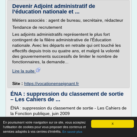
Devenir Adjoint administratif de
l’éducation nationale et ...
Métiers associés : agent de bureau, secrétaire, rédacteur
Tendance de recrutement
Les adjoints administratifs représentent le plus fort
contingent de la filière administrative de l'Éducation
nationale. Avec les départs en retraite qui ont touché les
effectifs depuis trois ou quatre ans, et malgré la volonté
des gouvernements successifs de limiter le nombre de
fonctionnaires, la demande...
Lire la suite
Site :
https://vocationenseignant.fr
ÉNA : suppression du classement de sortie
– Les Cahiers de ...
ÉNA : suppression du classement de sortie - Les Cahiers de
la Fonction publique, juin 2009
Nouveaux modes de recrutement et respect des principes
En poursuivant votre navigation sur ce site, vous acceptez
X
l'utilisation de cookies pour vous proposer des contenus et
L'annonce de la suppression du classement de sortie de
services adaptés à vos centres d'intérêts.
En savoir plus
l'ÉNA par le président de la République a relancé le débat