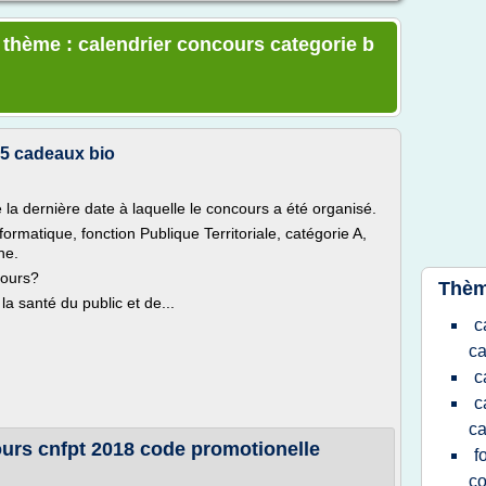
e thème : calendrier concours categorie b
 5 cadeaux bio
la dernière date à laquelle le concours a été organisé.
ormatique, fonction Publique Territoriale, catégorie A,
he.
cours?
Thèm
 la santé du public et de...
c
ca
c
c
ca
ours cnfpt 2018 code promotionelle
f
c