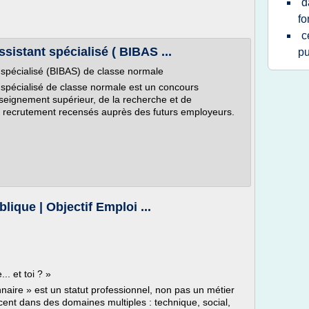
d
fo
c
sistant spécialisé ( BIBAS ...
pu
t spécialisé (BIBAS) de classe normale
t spécialisé de classe normale est un concours
enseignement supérieur, de la recherche et de
e recrutement recensés auprès des futurs employeurs.
blique | Objectif Emploi ...
.. et toi ? »
nnaire » est un statut professionnel, non pas un métier
rcent dans des domaines multiples : technique, social,