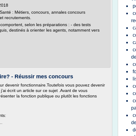
 2018
p
a Santé : Métiers, concours, annales concours
c
 et recrutements.
re
omportent, selon les préparations : - des tests
c
requis, destinés à orienter les agents, notamment vers
c
c
c
de
c
f
ire? - Réussir mes concours
l
ur devenir fonctionnaire.Toutefois vous pouvez devenir
c
'ai écrit un article sur ce sujet .Avant de vous
c
résenter la fonction publique ou plutôt les fonctions
c
pa
c
nts:
..
de
d