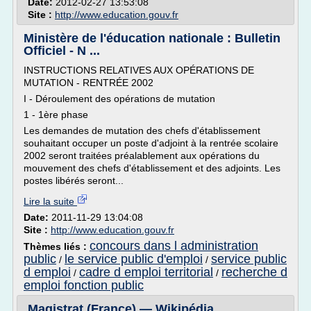
Date:
2012-02-27 13:53:08
Site :
http://www.education.gouv.fr
Ministère de l'éducation nationale : Bulletin
Officiel - N ...
INSTRUCTIONS RELATIVES AUX OPÉRATIONS DE
MUTATION - RENTRÉE 2002
I - Déroulement des opérations de mutation
1 - 1ère phase
Les demandes de mutation des chefs d'établissement
souhaitant occuper un poste d'adjoint à la rentrée scolaire
2002 seront traitées préalablement aux opérations du
mouvement des chefs d'établissement et des adjoints. Les
postes libérés seront...
Lire la suite
Date:
2011-11-29 13:04:08
Site :
http://www.education.gouv.fr
concours dans l administration
Thèmes liés :
public
le service public d'emploi
service public
/
/
d emploi
cadre d emploi territorial
recherche d
/
/
emploi fonction public
Magistrat (France) — Wikipédia