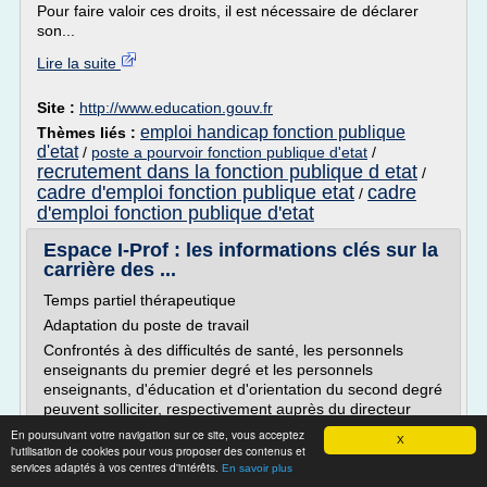
Pour faire valoir ces droits, il est nécessaire de déclarer
son...
Lire la suite
Site :
http://www.education.gouv.fr
emploi handicap fonction publique
Thèmes liés :
d'etat
/
poste a pourvoir fonction publique d'etat
/
recrutement dans la fonction publique d etat
/
cadre d'emploi fonction publique etat
cadre
/
d'emploi fonction publique d'etat
Espace I-Prof : les informations clés sur la
carrière des ...
Temps partiel thérapeutique
Adaptation du poste de travail
Confrontés à des difficultés de santé, les personnels
enseignants du premier degré et les personnels
enseignants, d'éducation et d'orientation du second degré
peuvent solliciter, respectivement auprès du directeur
académique des services de l'éducation nationale ou du
En poursuivant votre navigation sur ce site, vous acceptez
X
recteur, l'aménagement de leur poste de travail ou...
l'utilisation de cookies pour vous proposer des contenus et
services adaptés à vos centres d'intérêts.
En savoir plus
Lire la suite