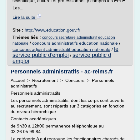
scientifique, culturel et professionnel, y compris les EPLE .
Les...
Lire la suite
Site :
http://www.education.gouv.fr
Thèmes liés :
concours secretaire administratif education
/
concours administratifs education nationale
/
nationale
le
concours adjoint administratif education nationale
/
service public d'emploi
service public d
/
emploi
Personnels administratifs - ac-reims.fr
Accueil > Recrutement > Concours > Personnels
administratifs
Personnels administratifs
Les personnels administratifs, dont les corps sont ouverts
au recrutement, sont répartis sur 3 catégories en fonction
du niveau hiérarchique :
Contacts académiques
de 9h30 à 12h00 permanence téléphonique au
03.26.05.99.84
La catégorie A qui regroupe les fonctionnaires chargés de...