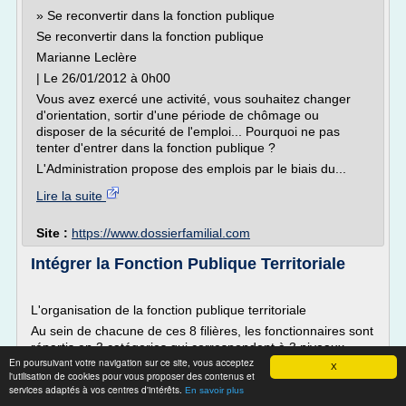
» Se reconvertir dans la fonction publique
Se reconvertir dans la fonction publique
Marianne Leclère
| Le 26/01/2012 à 0h00
Vous avez exercé une activité, vous souhaitez changer
d'orientation, sortir d'une période de chômage ou
disposer de la sécurité de l'emploi... Pourquoi ne pas
tenter d'entrer dans la fonction publique ?
L'Administration propose des emplois par le biais du...
Lire la suite
Site :
https://www.dossierfamilial.com
Intégrer la Fonction Publique Territoriale
L'organisation de la fonction publique territoriale
Au sein de chacune de ces 8 filières, les fonctionnaires sont
répartis en 3 catégories qui correspondent à 3 niveaux
En poursuivant votre navigation sur ce site, vous acceptez
hiérarchiques.
X
l'utilisation de cookies pour vous proposer des contenus et
services adaptés à vos centres d'intérêts.
En savoir plus
A l'intérieur de chaque filière et par catégorie, des cadres