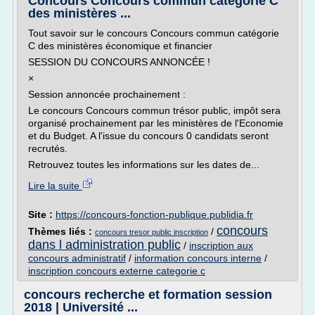
Concours Concours commun catégorie C
des ministères ...
Tout savoir sur le concours Concours commun catégorie
C des ministères économique et financier
SESSION DU CONCOURS ANNONCÉE !
×
Session annoncée prochainement :
Le concours Concours commun trésor public, impôt sera
organisé prochainement par les ministères de l'Economie
et du Budget. A l'issue du concours 0 candidats seront
recrutés.
Retrouvez toutes les informations sur les dates de...
Lire la suite
Site :
https://concours-fonction-publique.publidia.fr
concours
Thèmes liés :
/
concours tresor public inscription
dans l administration public
/
inscription aux
concours administratif
/
information concours interne
/
inscription concours externe categorie c
concours recherche et formation session
2018 | Université ...