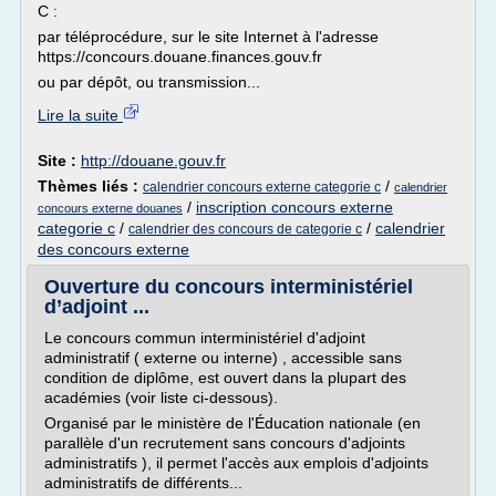
C :
par téléprocédure, sur le site Internet à l'adresse
https://concours.douane.finances.gouv.fr
ou par dépôt, ou transmission...
Lire la suite
Site :
http://douane.gouv.fr
Thèmes liés :
/
calendrier concours externe categorie c
calendrier
/
inscription concours externe
concours externe douanes
categorie c
/
/
calendrier
calendrier des concours de categorie c
des concours externe
Ouverture du concours interministériel
d’adjoint ...
Le concours commun interministériel d'adjoint
administratif ( externe ou interne) , accessible sans
condition de diplôme, est ouvert dans la plupart des
académies (voir liste ci-dessous).
Organisé par le ministère de l'Éducation nationale (en
parallèle d'un recrutement sans concours d'adjoints
administratifs ), il permet l'accès aux emplois d'adjoints
administratifs de différents...