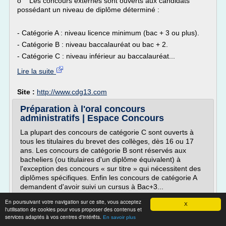
o Les concours externes sont ouverts aux candidats
possédant un niveau de diplôme déterminé :
- Catégorie A : niveau licence minimum (bac + 3 ou plus).
- Catégorie B : niveau baccalauréat ou bac + 2.
- Catégorie C : niveau inférieur au baccalauréat...
Lire la suite
Site :
http://www.cdg13.com
Préparation à l'oral concours
administratifs | Espace Concours
La plupart des concours de catégorie C sont ouverts à
tous les titulaires du brevet des collèges, dès 16 ou 17
ans. Les concours de catégorie B sont réservés aux
bacheliers (ou titulaires d'un diplôme équivalent) à
l'exception des concours « sur titre » qui nécessitent des
diplômes spécifiques. Enfin les concours de catégorie A
demandent d'avoir suivi un cursus à Bac+3...
En poursuivant votre navigation sur ce site, vous acceptez
Lire la suite
X
l'utilisation de cookies pour vous proposer des contenus et
services adaptés à vos centres d'intérêts.
En savoir plus
Site :
https://www.espace-concours.fr