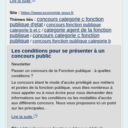
Lire la suite
Site :
https://www.economie.gouv.fr
concours categorie c fonction
Thèmes liés :
publique d'etat
concours fonction publique
/
categorie agent de la fonction
categorie b et c
/
publique
concours categorie c fonction
/
publique
concours fonction publique categorie b
/
Les conditions pour se présenter à un
concours public
Newsletter
Passer un concours de la Fonction publique : à quelles
conditions ?
Le concours étant le mode d'accès privilégié aux métiers
et postes de la fonction publique, vous êtes nombreux à
nous appeler ou à nous écrire pour nous demander des
informations sur les conditions ou les modalités d'accès
aux différents concours. Nous vous proposons ici un point
sur les principales...
Lire la suite