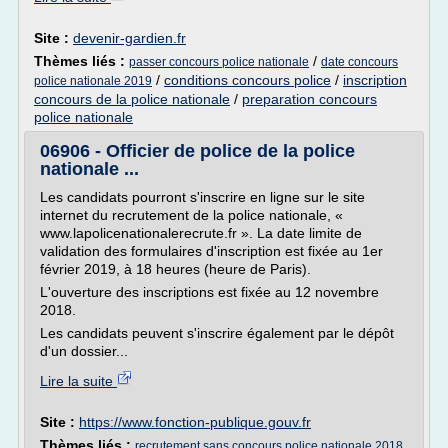
Site :
devenir-gardien.fr
Thèmes liés :
/
passer concours police nationale
date concours
/
conditions concours police
/
inscription
police nationale 2019
concours de la police nationale
/
preparation concours
police nationale
06906 - Officier de police de la police
nationale ...
Les candidats pourront s'inscrire en ligne sur le site
internet du recrutement de la police nationale, «
www.lapolicenationalerecrute.fr ». La date limite de
validation des formulaires d'inscription est fixée au 1er
février 2019, à 18 heures (heure de Paris).
L'ouverture des inscriptions est fixée au 12 novembre
2018.
Les candidats peuvent s'inscrire également par le dépôt
d'un dossier...
Lire la suite
Site :
https://www.fonction-publique.gouv.fr
Thèmes liés :
recrutement sans concours police nationale 2018