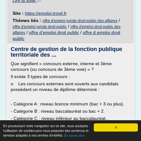
Lire la suite
Site :
https://emploi.trovit.fr
Thèmes liés :
/
offre d'emploi juriste droit public des affaires
/
offre d'emploi juriste droit public
offre d'emploi droit public des
/
offre d'emploi droit public
/
offre d emploi droit
affaires
public
Centre de gestion de la fonction publique
territoriale des ...
Que signifient « concours externe, interne et 3ème
concours (ou concours de 3ème voie) » ?
Il existe 3 types de concours :
o Les concours externes sont ouverts aux candidats
possédant un niveau de diplôme déterminé :
- Catégorie A : niveau licence minimum (bac + 3 ou plus).
- Catégorie B : niveau baccalauréat ou bac + 2.
- Catégorie C : niveau inférieur au baccalauréat...
En poursuivant votre navigation sur ce site, vous acceptez
Lire la suite
X
l'utilisation de cookies pour vous proposer des contenus et
services adaptés à vos centres d'intérêts.
En savoir plus
Site :
http://www.cdg13.com