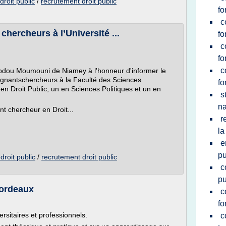
roit public
/
recrutement droit public
fo
c
hercheurs à l’Université ...
fo
c
fo
c
 Abdou Moumouni de Niamey à l'honneur d'informer le
ignants­chercheurs à la Faculté des Sciences
fo
 en Droit Public, un en Sciences Politiques et un en
s
na
t chercheur en Droit...
r
la
e
pu
roit public
/
recrutement droit public
c
pu
Bordeaux
c
fo
ersitaires et professionnels.
c