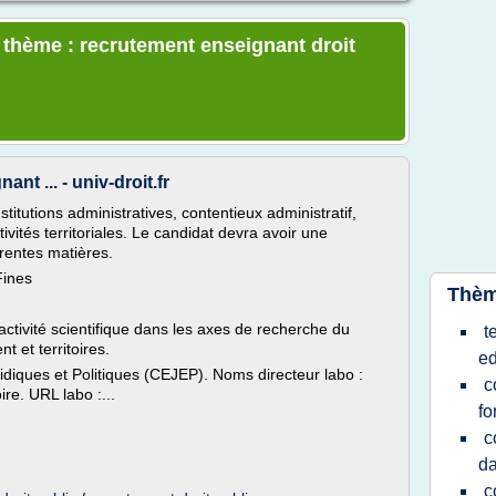
e thème : recrutement enseignant droit
nt ... - univ-droit.fr
 institutions administratives, contentieux administratif,
ctivités territoriales. Le candidat devra avoir une
rentes matières.
Fines
Thèm
 activité scientifique dans les axes de recherche du
t
t et territoires.
ed
ridiques et Politiques (CEJEP). Noms directeur labo :
c
ire. URL labo :...
fo
c
da
c