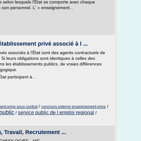
ipes selon lesquels l'État se comporte avec chaque
 son personnel. L' « enseignement...
ablissement privé associé à l ...
vés associés à l'État sont des agents contractuels de
. Si leurs obligations sont identiques à celles des
s les établissements publics, de vraies différences
agogique.
at participent à...
/
/
nt prive sous contrat
concours externe enseignement prive
public
service public de l emploi regional
/
/
, Travail, Recrutement ...