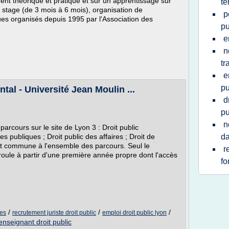
ment théorique et pratique et sur un apprentissage sur
te
, stage (de 3 mois à 6 mois), organisation de
p
ues organisés depuis 1995 par l'Association des
pu
e
n
tr
e
pu
al - Université Jean Moulin ...
d
pu
n
parcours sur le site de Lyon 3 : Droit public
s publiques ; Droit public des affaires ; Droit de
da
t commune à l'ensemble des parcours. Seul le
r
éroule à partir d'une première année propre dont l'accès
fo
/
/
/
res
recrutement juriste droit public
emploi droit public lyon
nseignant droit public