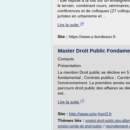
- Elle repose à la fois sur un enseigne
le terrain, combinant cours, séminaires
conférences et de colloques (27 colloq
juristes en urbanisme et ...
Lire la suite
Site :
https://www.u-bordeaux.fr
Master Droit Public Fondament
Contacts
Présentation
La mention Droit public se décline en 5 
fondamental ; Contrats publics ; Carrière
l'environnement. La première année es
parcours droit public des affaires se d
est...
Lire la suite
Site :
http://www.univ-lyon3.fr
Thèmes liés :
emploi droit public des affai
/
recrutement e
emploi juriste de droit public