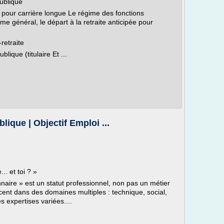
Publique
te pour carrière longue Le régime des fonctions
e général, le départ à la retraite anticipée pour
retraite
lique (titulaire Et ...
blique | Objectif Emploi ...
.. et toi ? »
nnaire » est un statut professionnel, non pas un métier
rcent dans des domaines multiples : technique, social,
s expertises variées....