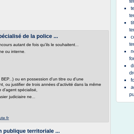
te
t
te
t
te
cialisé de la police ...
c
te
ours autant de fois qu'ils le souhaitent...
n
ne ou interne.
fo
d
dr
 BEP...) ou en possession d'un titre ou d'une
f
, ou justifier de trois années d'activité dans la même
a
e d'agent spécialisé,
pu
ier judiciaire ne...
te.fr
 publique territoriale ...