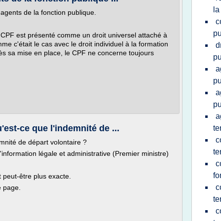
la
agents de la fonction publique.
c
pu
le CPF est présenté comme un droit universel attaché à
me c'était le cas avec le droit individuel à la formation
d
ès sa mise en place, le CPF ne concerne toujours
pu
a
pu
a
pu
a
est-ce que l'indemnité de ...
te
c
emnité de départ volontaire ?
te
l'information légale et administrative (Premier ministre)
c
fo
st peut-être plus exacte.
c
e page.
te
c