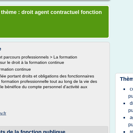
 thème : droit agent contractuel fonction
e
et parcours professionnels > La formation
sur le droit à la formation continue
formation continue
iée portant droits et obligations des fonctionnaires
Thèm
la formation professionnelle tout au long de la vie des
e le bénéfice du compte personnel d'activité aux
c
pu
d
pu
v.fr
a
pu
 de la fonction publique ...
r