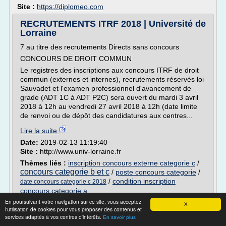
Site :
https://diplomeo.com
RECRUTEMENTS ITRF 2018 | Université de
Lorraine
7 au titre des recrutements Directs sans concours
CONCOURS DE DROIT COMMUN
Le registres des inscriptions aux concours ITRF de droit
commun (externes et internes), recrutements réservés loi
Sauvadet et l'examen professionnel d'avancement de
grade (ADT 1C à ADT P2C) sera ouvert du mardi 3 avril
2018 à 12h au vendredi 27 avril 2018 à 12h (date limite
de renvoi ou de dépôt des candidatures aux centres...
Lire la suite
Date:
2019-02-13 11:19:40
Site :
http://www.univ-lorraine.fr
Thèmes liés :
inscription concours externe categorie c
/
concours categorie b et c
/
poste concours categorie
/
/
condition inscription
date concours categorie c 2018
concours categorie a
En poursuivant votre navigation sur ce site, vous acceptez
X
Calendrier des concours fonction publique
l'utilisation de cookies pour vous proposer des contenus et
Paris. | salaire ...
services adaptés à vos centres d'intérêts.
En savoir plus