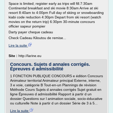
Space is limited; register early as trips will fill.7:30am
Continental breakfast and ski movie 8:30am Arrive at ski
resort 8:40am to 4:00pm Full day of skiing or snowboarding
kiabi code reduction 4:30pm Depart from ski resort (watch
movies on the return trip) 6:30pm 30-minute concours
officier sapeur pompier
Darty payer cheque cadeau
Check Cadeau Kiloutou de remise...
Lire la suite
Site :
http://larine.eu
Concours. Sujets d annales corrigés.
Épreuves d admissibilité
1 FONCTION PUBLIQUE CONCOURS e édition Concours
Animateur territorial Animateur principal Externe, interne,
3 e voie, catégorie B Tout-en-un Plannings de révision
Méthode Cours Sujets d annales corrigés Sujet gratuit en
ligne Épreuves d admissibilité Rapport à partir d un
dossier Questions sur l animation sociale, socio-éducative
ou culturelle Note à partir d un dossier Série de 3 à 5...
Lire la suite