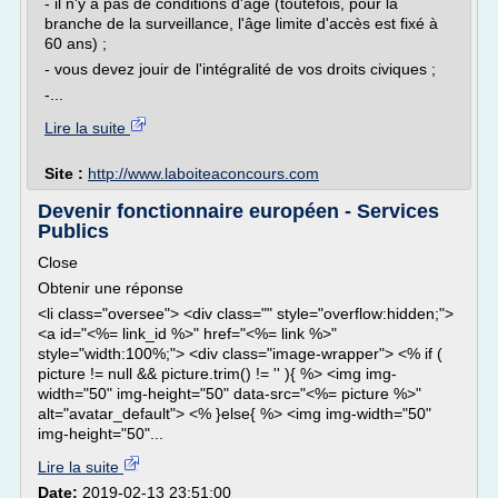
- il n'y a pas de conditions d'âge (toutefois, pour la
branche de la surveillance, l'âge limite d'accès est fixé à
60 ans) ;
- vous devez jouir de l'intégralité de vos droits civiques ;
-...
Lire la suite
Site :
http://www.laboiteaconcours.com
Devenir fonctionnaire européen - Services
Publics
Close
Obtenir une réponse
<li class="oversee"> <div class="" style="overflow:hidden;">
<a id="<%= link_id %>" href="<%= link %>"
style="width:100%;"> <div class="image-wrapper"> <% if (
picture != null && picture.trim() != '' ){ %> <img img-
width="50" img-height="50" data-src="<%= picture %>"
alt="avatar_default"> <% }else{ %> <img img-width="50"
img-height="50"...
Lire la suite
Date:
2019-02-13 23:51:00