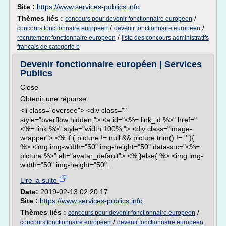
Site :
https://www.services-publics.info
Thèmes liés :
/
concours pour devenir fonctionnaire europeen
/
/
concours fonctionnaire europeen
devenir fonctionnaire europeen
/
recrutement fonctionnaire europeen
liste des concours administratifs
francais de categorie b
Devenir fonctionnaire européen | Services
Publics
Close
Obtenir une réponse
<li class="oversee"> <div class=""
style="overflow:hidden;"> <a id="<%= link_id %>" href="
<%= link %>" style="width:100%;"> <div class="image-
wrapper"> <% if ( picture != null && picture.trim() != '' ){
%> <img img-width="50" img-height="50" data-src="<%=
picture %>" alt="avatar_default"> <% }else{ %> <img img-
width="50" img-height="50"...
Lire la suite
Date:
2019-02-13 02:20:17
Site :
https://www.services-publics.info
Thèmes liés :
/
concours pour devenir fonctionnaire europeen
/
concours fonctionnaire europeen
devenir fonctionnaire europeen