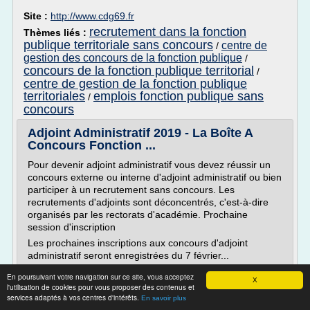
Site :
http://www.cdg69.fr
recrutement dans la fonction
Thèmes liés :
publique territoriale sans concours
centre de
/
gestion des concours de la fonction publique
/
concours de la fonction publique territorial
/
centre de gestion de la fonction publique
territoriales
emplois fonction publique sans
/
concours
Adjoint Administratif 2019 - La Boîte A
Concours Fonction ...
Pour devenir adjoint administratif vous devez réussir un
concours externe ou interne d'adjoint administratif ou bien
participer à un recrutement sans concours. Les
recrutements d'adjoints sont déconcentrés, c'est-à-dire
organisés par les rectorats d'académie. Prochaine
session d'inscription
Les prochaines inscriptions aux concours d'adjoint
administratif seront enregistrées du 7 février...
Lire la suite
En poursuivant votre navigation sur ce site, vous acceptez
X
l'utilisation de cookies pour vous proposer des contenus et
services adaptés à vos centres d'intérêts.
En savoir plus
Site :
http://www.laboiteaconcours.com