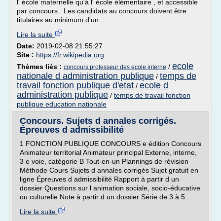
l' école maternelle qu'à l' école élémentaire , et accessible
par concours . Les candidats au concours doivent être
titulaires au minimum d'un...
Lire la suite
Date:
2019-02-08 21:55:27
Site :
https://fr.wikipedia.org
ecole
Thèmes liés :
/
concours professeur des ecole interne
nationale d administration publique
temps de
/
travail fonction publique d'etat
ecole d
/
administration publique
/
temps de travail fonction
publique education nationale
Concours. Sujets d annales corrigés.
Épreuves d admissibilité
1 FONCTION PUBLIQUE CONCOURS e édition Concours
Animateur territorial Animateur principal Externe, interne,
3 e voie, catégorie B Tout-en-un Plannings de révision
Méthode Cours Sujets d annales corrigés Sujet gratuit en
ligne Épreuves d admissibilité Rapport à partir d un
dossier Questions sur l animation sociale, socio-éducative
ou culturelle Note à partir d un dossier Série de 3 à 5...
Lire la suite