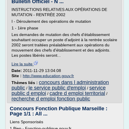
Bulletin Officiel - N ...
INSTRUCTIONS RELATIVES AUX OPÉRATIONS DE
MUTATION - RENTRÉE 2002
I - Déroulement des opérations de mutation
1 - 1ère phase
Les demandes de mutation des chefs d'établissement
souhaitant occuper un poste d'adjoint à la rentrée scolaire
2002 seront traitées préalablement aux opérations du
mouvement des chefs d'établissement et des adjoints.
Les postes libérés seront...
Lire la suite
Date:
2011-11-29 13:04:08
Site :
http://www.education.gouv.fr
concours dans l administration
Thèmes liés :
public
le service public d'emploi
service
/
/
public d emploi
cadre d emploi territorial
/
/
recherche d emploi fonction public
Concours Fonction Publique Marseille :
Page 1/1 : All ...
Liens Sponsorisés
1 Biep - Fonction-publique.gouv.fr