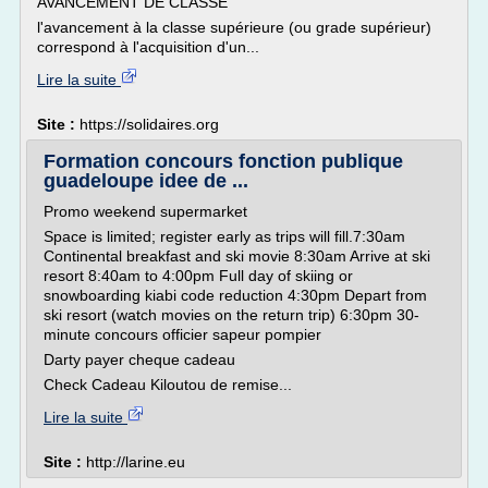
AVANCEMENT DE CLASSE
l'avancement à la classe supérieure (ou grade supérieur)
correspond à l'acquisition d'un...
Lire la suite
Site :
https://solidaires.org
Formation concours fonction publique
guadeloupe idee de ...
Promo weekend supermarket
Space is limited; register early as trips will fill.7:30am
Continental breakfast and ski movie 8:30am Arrive at ski
resort 8:40am to 4:00pm Full day of skiing or
snowboarding kiabi code reduction 4:30pm Depart from
ski resort (watch movies on the return trip) 6:30pm 30-
minute concours officier sapeur pompier
Darty payer cheque cadeau
Check Cadeau Kiloutou de remise...
Lire la suite
Site :
http://larine.eu