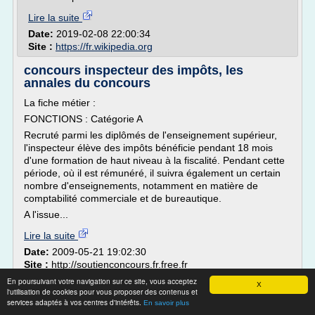
Lire la suite
Date:
2019-02-08 22:00:34
Site :
https://fr.wikipedia.org
concours inspecteur des impôts, les
annales du concours
La fiche métier :
FONCTIONS : Catégorie A
Recruté parmi les diplômés de l'enseignement supérieur,
l'inspecteur élève des impôts bénéficie pendant 18 mois
d'une formation de haut niveau à la fiscalité. Pendant cette
période, où il est rémunéré, il suivra également un certain
nombre d'enseignements, notamment en matière de
comptabilité commerciale et de bureautique.
A l'issue...
Lire la suite
Date:
2009-05-21 19:02:30
Site :
http://soutienconcours.fr.free.fr
En poursuivant votre navigation sur ce site, vous acceptez
X
COMMUNIQUE DU CONSEIL DES
l'utilisation de cookies pour vous proposer des contenus et
MINISTRES DU VENDREDI 20 AVRIL 2018
services adaptés à vos centres d'intérêts.
En savoir plus