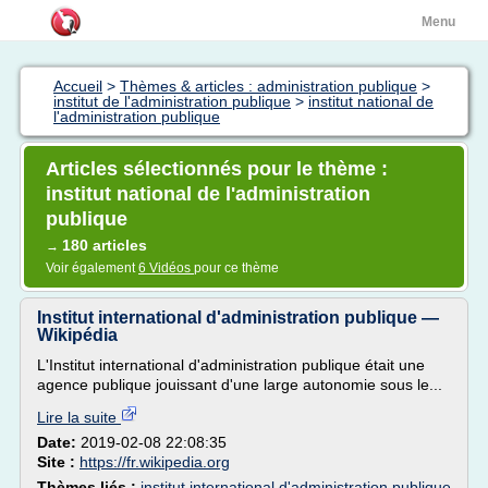
Menu
Accueil
>
Thèmes & articles : administration publique
>
institut de l'administration publique
>
institut national de
l'administration publique
Articles sélectionnés pour le thème :
institut national de l'administration
publique
180 articles
→
Voir également
6 Vidéos
pour ce thème
Institut international d'administration publique —
Wikipédia
L'Institut international d'administration publique était une
agence publique jouissant d'une large autonomie sous le...
Lire la suite
Date:
2019-02-08 22:08:35
Site :
https://fr.wikipedia.org
Thèmes liés :
institut international d'administration publique