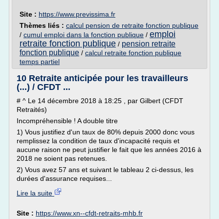
Site :
https://www.previssima.fr
Thèmes liés :
calcul pension de retraite fonction publique
emploi
/
cumul emploi dans la fonction publique
/
retraite fonction publique
pension retraite
/
fonction publique
/
calcul retraite fonction publique
temps partiel
10 Retraite anticipée pour les travailleurs
(...) / CFDT ...
# ^ Le 14 décembre 2018 à 18:25 , par Gilbert (CFDT
Retraités)
Incompréhensible ! A double titre
1) Vous justifiez d'un taux de 80% depuis 2000 donc vous
remplissez la condition de taux d'incapacité requis et
aucune raison ne peut justifier le fait que les années 2016 à
2018 ne soient pas retenues.
2) Vous avez 57 ans et suivant le tableau 2 ci-dessus, les
durées d'assurance requises...
Lire la suite
Site :
https://www.xn--cfdt-retraits-mhb.fr