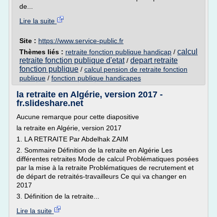
de...
Lire la suite
Site :
https://www.service-public.fr
calcul
Thèmes liés :
retraite fonction publique handicap
/
retraite fonction publique d'etat
depart retraite
/
fonction publique
/
calcul pension de retraite fonction
publique
/
fonction publique handicapes
la retraite en Algérie, version 2017 -
fr.slideshare.net
Aucune remarque pour cette diapositive
la retraite en Algérie, version 2017
1. LA RETRAITE Par Abdelhak ZAIM
2. Sommaire Définition de la retraite en Algérie Les
différentes retraites Mode de calcul Problématiques posées
par la mise à la retraite Problématiques de recrutement et
de départ de retraités-travailleurs Ce qui va changer en
2017
3. Définition de la retraite...
Lire la suite