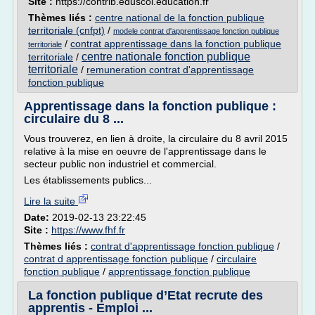
Site :
https://contrib.eduscol.education.fr
Thèmes liés :
centre national de la fonction publique
territoriale (cnfpt)
/
modele contrat d'apprentissage fonction publique
/
contrat apprentissage dans la fonction publique
territoriale
centre nationale fonction publique
territoriale
/
territoriale
/
remuneration contrat d'apprentissage
fonction publique
Apprentissage dans la fonction publique :
circulaire du 8 ...
Vous trouverez, en lien à droite, la circulaire du 8 avril 2015
relative à la mise en oeuvre de l'apprentissage dans le
secteur public non industriel et commercial.
Les établissements publics...
Lire la suite
Date:
2019-02-13 23:22:45
Site :
https://www.fhf.fr
Thèmes liés :
contrat d'apprentissage fonction publique
/
contrat d apprentissage fonction publique
/
circulaire
fonction publique
/
apprentissage fonction publique
La fonction publique d’Etat recrute des
apprentis - Emploi ...