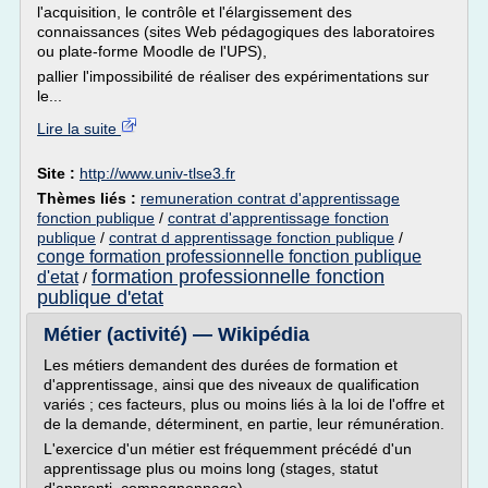
l'acquisition, le contrôle et l'élargissement des
connaissances (sites Web pédagogiques des laboratoires
ou plate-forme Moodle de l'UPS),
pallier l'impossibilité de réaliser des expérimentations sur
le...
Lire la suite
Site :
http://www.univ-tlse3.fr
Thèmes liés :
remuneration contrat d'apprentissage
fonction publique
/
contrat d'apprentissage fonction
publique
/
contrat d apprentissage fonction publique
/
conge formation professionnelle fonction publique
formation professionnelle fonction
d'etat
/
publique d'etat
Métier (activité) — Wikipédia
Les métiers demandent des durées de formation et
d'apprentissage, ainsi que des niveaux de qualification
variés ; ces facteurs, plus ou moins liés à la loi de l'offre et
de la demande, déterminent, en partie, leur rémunération.
L'exercice d'un métier est fréquemment précédé d'un
apprentissage plus ou moins long (stages, statut