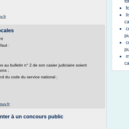
fo
f
l
v.fr
ca
c
ocales
pu
nt
c
faut :
pu
m
ca
 au bulletin n° 2 de son casier judiciaire soient
ons ;
ard du code du service national ;
ouv.fr
nter à un concours public