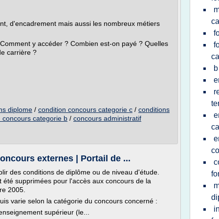
m
ca
nt, d'encadrement mais aussi les nombreux métiers
f
 ? Comment y accéder ? Combien est-on payé ? Quelles
f
de carrière ?
ca
b
e
r
te
ns diplome
/
condition concours categorie c
/
conditions
e
n concours categorie b
/
concours administratif
ca
e
c
ncours externes | Portail de ...
c
plir des conditions de diplôme ou de niveau d'étude.
fo
ont été supprimées pour l'accès aux concours de la
m
re 2005.
d
uis varie selon la catégorie du concours concerné :
i
enseignement supérieur (le...