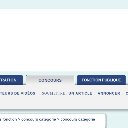
TRATION
FONCTION PUBLIQUE
CONCOURS
TEURS DE VIDÉOS
| SOUMETTRE :
UN ARTICLE
|
ANNONCER
|
s fonction
>
concours categorie
>
concours categorie