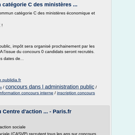
tégorie C des ministères ...
commun catégorie C des ministères économique et
 !
blic, impôt sera organisé prochainement par les
A l'issue du concours 0 candidats seront recrutés.
s dates de...
.publidia.fr
concours dans l administration public
/
/
on
information concours interne
/
inscription concours
Centre d'action ... - Paris.fr
action sociale
 sociale (CASVP) recrutent tous les ans sur concours