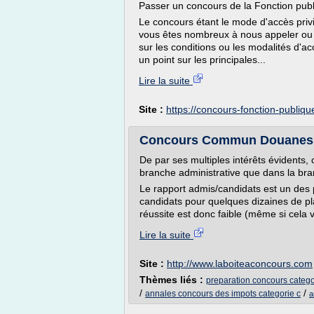
Passer un concours de la Fonction publi
Le concours étant le mode d'accès privi
vous êtes nombreux à nous appeler ou 
sur les conditions ou les modalités d'a
un point sur les principales...
Lire la suite
Site :
https://concours-fonction-publique
Concours Commun Douanes, i
De par ses multiples intérêts évidents, 
branche administrative que dans la bra
Le rapport admis/candidats est un des pl
candidats pour quelques dizaines de pla
réussite est donc faible (même si cela v
Lire la suite
Site :
http://www.laboiteaconcours.com
Thèmes liés :
preparation concours categ
/
/
annales concours des impots categorie c
a