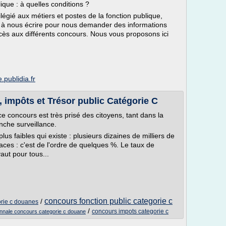
que : à quelles conditions ?
légié aux métiers et postes de la fonction publique,
à nous écrire pour nous demander des informations
ccès aux différents concours. Nous vous proposons ici
.publidia.fr
mpôts et Trésor public Catégorie C
ce concours est très prisé des citoyens, tant dans la
nche surveillance.
us faibles qui existe : plusieurs dizaines de milliers de
ces : c'est de l'ordre de quelques %. Le taux de
aut pour tous...
concours fonction public categorie c
/
orie c douanes
/
concours impots categorie c
nnale concours categorie c douane