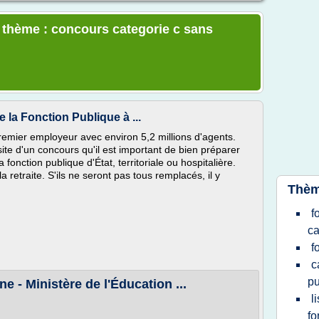
e thème : concours categorie c sans
 la Fonction Publique à ...
premier employeur avec environ 5,2 millions d'agents.
ite d'un concours qu'il est important de bien préparer
fonction publique d'État, territoriale ou hospitalière.
a retraite. S'ils ne seront pas tous remplacés, il y
Thèm
f
ca
f
c
pu
e - Ministère de l'Éducation ...
l
fo