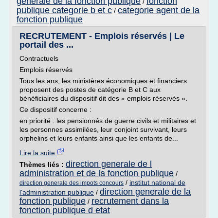
generale de la fonction publique
fonction
/
publique categorie b et c
categorie agent de la
/
fonction publique
RECRUTEMENT - Emplois réservés | Le
portail des ...
Contractuels
Emplois réservés
Tous les ans, les ministères économiques et financiers
proposent des postes de catégorie B et C aux
bénéficiaires du dispositif dit des « emplois réservés ».
Ce dispositif concerne :
en priorité : les pensionnés de guerre civils et militaires et
les personnes assimilées, leur conjoint survivant, leurs
orphelins et leurs enfants ainsi que les enfants de...
Lire la suite
direction generale de l
Thèmes liés :
administration et de la fonction publique
/
/
institut national de
direction generale des impots concours
direction generale de la
l'administration publique
/
fonction publique
recrutement dans la
/
fonction publique d etat