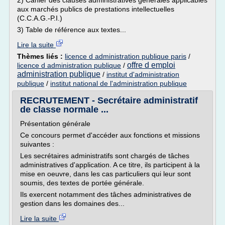
2) Cahier des clauses administratives générales applicables
aux marchés publics de prestations intellectuelles
(C.C.A.G.-P.I.)
3) Table de référence aux textes...
Lire la suite
Thèmes liés :
licence d administration publique paris
/
offre d emploi
licence d administration publique
/
administration publique
/
institut d'administration
publique
/
institut national de l'administration publique
RECRUTEMENT - Secrétaire administratif
de classe normale ...
Présentation générale
Ce concours permet d'accéder aux fonctions et missions
suivantes :
Les secrétaires administratifs sont chargés de tâches
administratives d'application. A ce titre, ils participent à la
mise en oeuvre, dans les cas particuliers qui leur sont
soumis, des textes de portée générale.
Ils exercent notamment des tâches administratives de
gestion dans les domaines des...
Lire la suite