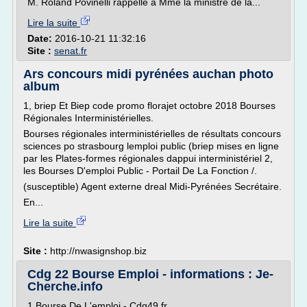
M. Roland Povinelli rappelle à Mme la ministre de la...
Lire la suite
Date:
2016-10-21 11:32:16
Site :
senat.fr
Ars concours midi pyrénées auchan photo
album
1, briep Et Biep code promo florajet octobre 2018 Bourses
Régionales Interministérielles.
Bourses régionales interministérielles de résultats concours
sciences po strasbourg lemploi public (briep mises en ligne
par les Plates-formes régionales dappui interministériel 2,
les Bourses D'emploi Public - Portail De La Fonction /.
(susceptible) Agent externe dreal Midi-Pyrénées Secrétaire.
En...
Lire la suite
Site :
http://nwasignshop.biz
Cdg 22 Bourse Emploi - informations : Je-
Cherche.info
1 Bourse De L'emploi - Cdg49.fr