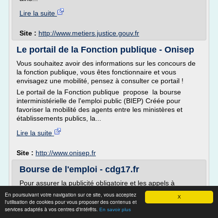
Lire la suite
Site :
http://www.metiers.justice.gouv.fr
Le portail de la Fonction publique - Onisep
Vous souhaitez avoir des informations sur les concours de
la fonction publique, vous êtes fonctionnaire et vous
envisagez une mobilité, pensez à consulter ce portail !
Le portail de la Fonction publique propose la bourse
interministérielle de l'emploi public (BIEP) Créée pour
favoriser la mobilité des agents entre les ministères et
établissements publics, la...
Lire la suite
Site :
http://www.onisep.fr
Bourse de l'emploi - cdg17.fr
Pour assurer la publicité obligatoire et les appels à
candidature, le Centre de Gestion de la Charente-
En poursuivant votre navigation sur ce site, vous acceptez
X
Maritime s'est doté en 2005...
l'utilisation de cookies pour vous proposer des contenus et
services adaptés à vos centres d'intérêts.
En savoir plus
Lire la suite