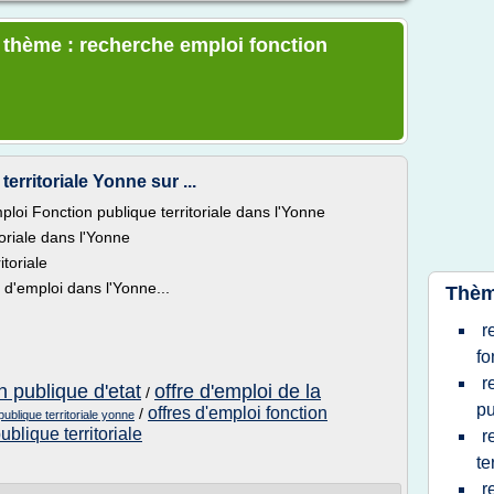
e thème : recherche emploi fonction
erritoriale Yonne sur ...
loi Fonction publique territoriale dans l'Yonne
toriale dans l'Yonne
toriale
d'emploi dans l'Yonne...
Thèm
r
fo
r
n publique d'etat
offre d'emploi de la
/
pu
offres d'emploi fonction
/
publique territoriale yonne
ublique territoriale
r
te
r