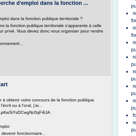
che d'emploi dans la fonction ...
pu
r
oi dans la fonction publique territoriale ?
fo
la fonction publique territoriale s'apparente à celle
r
ur privé. Vous devez donc vous organiser pour rendre
fo
r
ronnement...
pu
r
pu
r
pu
uart
r
pu
r à obtenir votre concours de la fonction publique
r
écrit ou à l'oral, j'ai...
pu
CPLpKwSiYsDCwgNc0qFi6JA
f
r
emploi
pu
devenir fonctionnaire...