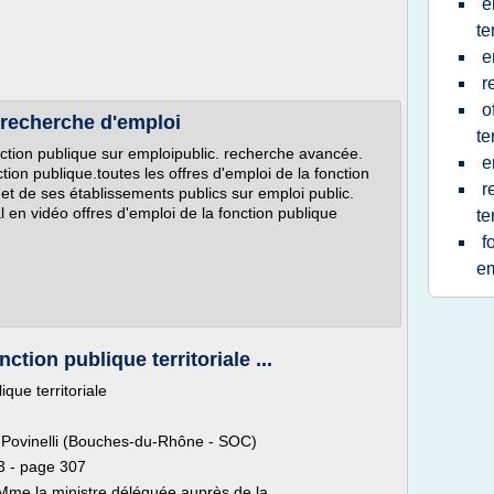
e
te
e
r
o
 recherche d'emploi
te
nction publique sur emploipublic. recherche avancée.
e
tion publique.toutes les offres d'emploi de la fonction
r
at et de ses établissements publics sur emploi public.
ial en vidéo offres d'emploi de la fonction publique
te
f
em
ction publique territoriale ...
que territoriale
 Povinelli (Bouches-du-Rhône - SOC)
3 - page 307
e Mme la ministre déléguée auprès de la...