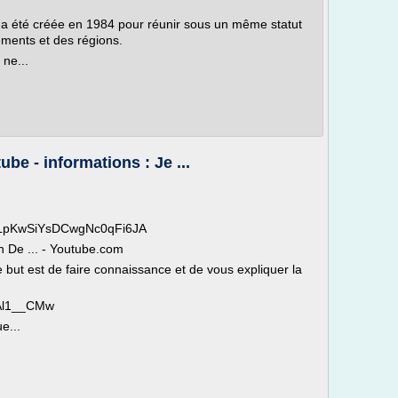
) a été créée en 1984 pour réunir sous un même statut
ments et des régions.
 ne...
ube - informations : Je ...
CPLpKwSiYsDCwgNc0qFi6JA
on De ... - Youtube.com
e but est de faire connaissance et de vous expliquer la
_Al1__CMw
e...