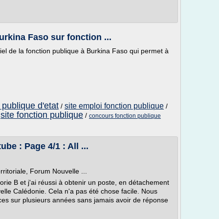
urkina Faso sur fonction ...
iciel de la fonction publique à Burkina Faso qui permet à
 publique d'etat
site emploi fonction publique
/
/
site fonction publique
/
/
concours fonction publique
be : Page 4/1 : All ...
itoriale, Forum Nouvelle ...
gorie B et j'ai réussi à obtenir un poste, en détachement
elle Calédonie. Cela n'a pas été chose facile. Nous
es sur plusieurs années sans jamais avoir de réponse