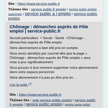
Site :
https://www.service-public.fr
Thèmes liés :
service public fr emploi
/
service public emploi
service public a l emploi
service public
/
/
saisonnier
emploi
Chômage : démarches auprès de Pôle
emploi | service-public.fr
Accueil particuliers > Social - Santé >Chômage :
démarches auprès de Pôle emploi
Votre abonnement a bien été pris en compte.
Vous serez alerté(e) par courriel dès que la page «
Chômage : démarches auprès de Pôle emploi » sera
mise à jour significativement.
Vous pouvez à tout moment supprimer votre abonnement
dans votre espace personnel.
Votre abonnement n'a pas pu être pris en...
Lire la suite
Site :
https://www.service-public.fr
Thèmes liés :
pole service public emploi
/
service public
service public emploi
fr emploi
/
/
emploi sante public