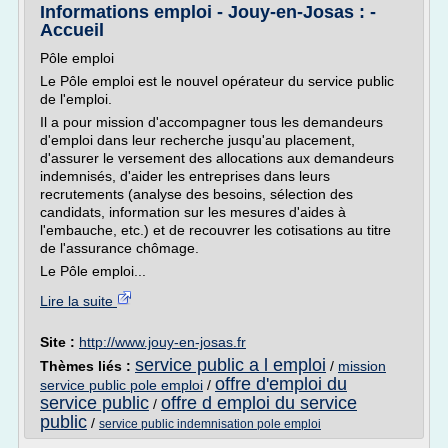
Informations emploi - Jouy-en-Josas : -
Accueil
Pôle emploi
Le Pôle emploi est le nouvel opérateur du service public
de l'emploi.
Il a pour mission d'accompagner tous les demandeurs
d'emploi dans leur recherche jusqu'au placement,
d'assurer le versement des allocations aux demandeurs
indemnisés, d'aider les entreprises dans leurs
recrutements (analyse des besoins, sélection des
candidats, information sur les mesures d'aides à
l'embauche, etc.) et de recouvrer les cotisations au titre
de l'assurance chômage.
Le Pôle emploi...
Lire la suite
Site :
http://www.jouy-en-josas.fr
service public a l emploi
Thèmes liés :
/
mission
offre d'emploi du
service public pole emploi
/
service public
offre d emploi du service
/
public
/
service public indemnisation pole emploi