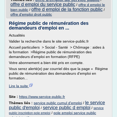
offre d emploi du service public
/
offre d emploi le
offre d emploi de la fonction public
bien public
/
/
offre d'emploi droit public
Régime public de rémunération des
demandeurs d'emploi en ...
Actualités
Valider la recherche dans le site service-public.fr
Accueil particuliers > Social - Santé > Chômage : aides à
la formation >Régime public de rémunération des
demandeurs d'emploi en formation (RFPE)
Votre abonnement a bien été pris en compte.
Vous serez alerté(e) par courriel dès que la page « Régime
public de rémunération des demandeurs d'emploi en
formation...
Lire la suite
Site :
https://www.service-public.fr
le service
Thèmes liés :
service public cumul d'emploi
/
public d'emploi
service public d emploi
/
/
service
/
pole emploi service public
public inscription pole emploi