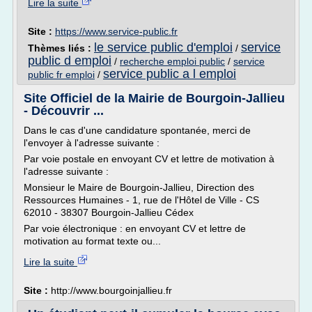
Lire la suite
Site :
https://www.service-public.fr
le service public d'emploi
service
Thèmes liés :
/
public d emploi
/
recherche emploi public
/
service
service public a l emploi
public fr emploi
/
Site Officiel de la Mairie de Bourgoin-Jallieu
- Découvrir ...
Dans le cas d'une candidature spontanée, merci de
l'envoyer à l'adresse suivante :
Par voie postale en envoyant CV et lettre de motivation à
l'adresse suivante :
Monsieur le Maire de Bourgoin-Jallieu, Direction des
Ressources Humaines - 1, rue de l'Hôtel de Ville - CS
62010 - 38307 Bourgoin-Jallieu Cédex
Par voie électronique : en envoyant CV et lettre de
motivation au format texte ou...
Lire la suite
Site :
http://www.bourgoinjallieu.fr