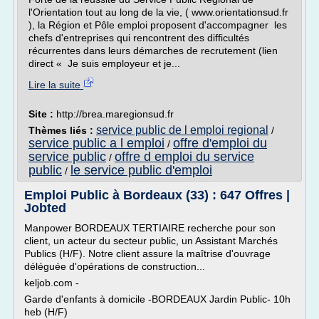
l'Orientation tout au long de la vie, ( www.orientationsud.fr
), la Région et Pôle emploi proposent d'accompagner les
chefs d'entreprises qui rencontrent des difficultés
récurrentes dans leurs démarches de recrutement (lien
direct « Je suis employeur et je...
Lire la suite
Site :
http://brea.maregionsud.fr
service public de l emploi regional
Thèmes liés :
/
service public a l emploi
offre d'emploi du
/
service public
offre d emploi du service
/
public
le service public d'emploi
/
Emploi Public à Bordeaux (33) : 647 Offres |
Jobted
Manpower BORDEAUX TERTIAIRE recherche pour son
client, un acteur du secteur public, un Assistant Marchés
Publics (H/F). Notre client assure la maîtrise d'ouvrage
déléguée d'opérations de construction...
keljob.com -
Garde d'enfants à domicile -BORDEAUX Jardin Public- 10h
heb (H/F)