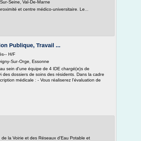
y-Sur-Seine, Val-De-Marne
proximité et centre médico-universitaire. Le...
n Publique, Travail ...
és-- H/F
vigny-Sur-Orge, Essonne
 au sein d'une équipe de 4 IDE chargé(e)s de
i des dossiers de soins des résidents. Dans la cadre
scription médicale : - Vous réaliserez l'évaluation de
n de la Voirie et des Réseaux d'Eau Potable et