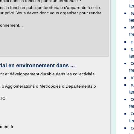
oi dans la fonction publique territoriale ?
te
la fonction publique territoriale s'apparente à celle
ur privé. Vous devez donc vous organiser pour rendre
r
te
ronnement...
r
te
e
e
te
c
rial en environnement dans ...
te
ent et développement durable dans les collectivités
r
r
 Agglomérations o Métropoles o Départements o
te
LIC
c
te
c
te
ement.fr
c