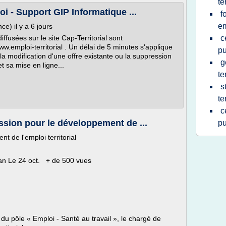
te
i - Support GIP Informatique ...
f
em
) il y a 6 jours
iffusées sur le site Cap-Territorial sont
c
w.emploi-territorial . Un délai de 5 minutes s'applique
pu
 la modification d'une offre existante ou la suppression
g
t sa mise en ligne...
te
s
te
c
ssion pour le développement de ...
pu
 de l'emploi territorial
an Le 24 oct. + de 500 vues
du pôle « Emploi - Santé au travail », le chargé de