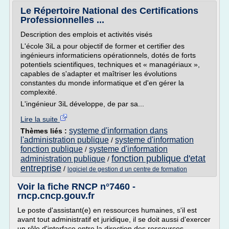
Le Répertoire National des Certifications
Professionnelles ...
Description des emplois et activités visés
L'école 3iL a pour objectif de former et certifier des
ingénieurs informaticiens opérationnels, dotés de forts
potentiels scientifiques, techniques et « managériaux »,
capables de s'adapter et maîtriser les évolutions
constantes du monde informatique et d'en gérer la
complexité.
L'ingénieur 3iL développe, de par sa...
Lire la suite
systeme d'information dans
Thèmes liés :
l'administration publique
systeme d'information
/
fonction publique
systeme d'information
/
fonction publique d'etat
administration publique
/
entreprise
/
logiciel de gestion d un centre de formation
Voir la fiche RNCP n°7460 -
rncp.cncp.gouv.fr
Le poste d'assistant(e) en ressources humaines, s'il est
avant tout administratif et juridique, il se doit aussi d'exercer
un rôle d'interface entre la direction des ressources