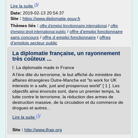
Lire la suite
Date:
2019-02-13 20:54:37
Site :
https://www.diplomatie.gouv.fr
Thèmes liés :
/
offre d'emploi fonctionnaire international
offre
/
offre d'emploi fonctionnaire
d'emploi droit international public
sans concours
/
offre d emploi fonctionnaire
/
offres
d'emplois secteur public
La diplomatie française, un rayonnement
très coûteux ...
I. La diplomatie made in France
A l'ère dite du terrorisme, le but affiché du ministère des
affaires étrangères Outre-Manche est "to work for UK
interests in a safe, just and prosperous world" [ 1 ]. Les
objectifs ainsi énoncés sont, dans un premier temps, la
lutte contre le terrorisme, la réduction des armes de
destruction massive, de la circulation et du commerce de
drogues et autres...
Lire la suite
Site :
http://www.ifrap.org