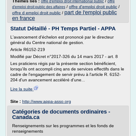
Thèmes liés :
/
offre d'emploi droit international public
offre
/
offre d'emploi droit public
/
d'emploi droit public des affaires
part de l'emploi public
offre d emploi droit public
/
en france
Statut Détaillé - PH Temps Partiel - APPA
L'avancement d'échelon est prononcé par le directeur
général du Centre national de gestion.
Article R6152-219
Modifié par Décret n°2017-326 du 14 mars 2017 - art. 8
Les praticiens régis par la présente section bénéficient,
lorsqu'ils ont accompli cinq ans de services effectifs dans le
cadre de l'engagement de servir prévu à l'article R. 6152-
204 d'un avancement accéléré d'une...
Lire la suite
Site :
http://www.appa-asso.org
Catégories de documents ordinaires -
Canada.ca
Renseignements sur les programmes et les fonds de
renseignements