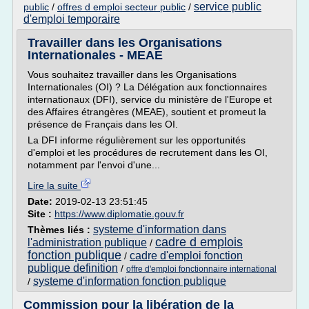
service public
public
/
offres d emploi secteur public
/
d'emploi temporaire
Travailler dans les Organisations
Internationales - MEAE
Vous souhaitez travailler dans les Organisations
Internationales (OI) ? La Délégation aux fonctionnaires
internationaux (DFI), service du ministère de l'Europe et
des Affaires étrangères (MEAE), soutient et promeut la
présence de Français dans les OI.
La DFI informe régulièrement sur les opportunités
d'emploi et les procédures de recrutement dans les OI,
notamment par l'envoi d'une...
Lire la suite
Date:
2019-02-13 23:51:45
Site :
https://www.diplomatie.gouv.fr
systeme d'information dans
Thèmes liés :
cadre d emplois
l'administration publique
/
fonction publique
cadre d'emploi fonction
/
publique definition
/
offre d'emploi fonctionnaire international
systeme d'information fonction publique
/
Commission pour la libération de la