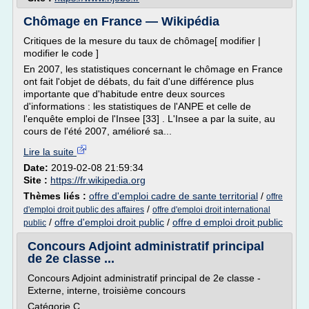
Chômage en France — Wikipédia
Critiques de la mesure du taux de chômage[ modifier |
modifier le code ]
En 2007, les statistiques concernant le chômage en France
ont fait l'objet de débats, du fait d'une différence plus
importante que d'habitude entre deux sources
d'informations : les statistiques de l'ANPE et celle de
l'enquête emploi de l'Insee [33] . L'Insee a par la suite, au
cours de l'été 2007, amélioré sa...
Lire la suite
Date:
2019-02-08 21:59:34
Site :
https://fr.wikipedia.org
Thèmes liés :
offre d'emploi cadre de sante territorial
/
offre
/
d'emploi droit public des affaires
offre d'emploi droit international
/
offre d'emploi droit public
/
offre d emploi droit public
public
Concours Adjoint administratif principal
de 2e classe ...
Concours Adjoint administratif principal de 2e classe -
Externe, interne, troisième concours
Catégorie C