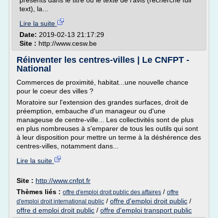
présents dans le titre ou le texte de l'avis (recherche full
text), la...
Lire la suite
Date:
2019-02-13 21:17:29
Site :
http://www.cesw.be
Réinventer les centres-villes | Le CNFPT -
National
Commerces de proximité, habitat...une nouvelle chance
pour le coeur des villes ?
Moratoire sur l'extension des grandes surfaces, droit de
préemption, embauche d'un manageur ou d'une
manageuse de centre-ville... Les collectivités sont de plus
en plus nombreuses à s'emparer de tous les outils qui sont
à leur disposition pour mettre un terme à la déshérence des
centres-villes, notamment dans...
Lire la suite
Site :
http://www.cnfpt.fr
Thèmes liés :
/
offre d'emploi droit public des affaires
offre
/
offre d'emploi droit public
/
d'emploi droit international public
offre d emploi droit public
/
offre d'emploi transport public