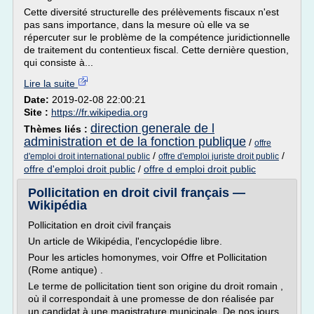
Cette diversité structurelle des prélèvements fiscaux n'est
pas sans importance, dans la mesure où elle va se
répercuter sur le problème de la compétence juridictionnelle
de traitement du contentieux fiscal. Cette dernière question,
qui consiste à...
Lire la suite
Date:
2019-02-08 22:00:21
Site :
https://fr.wikipedia.org
direction generale de l
Thèmes liés :
administration et de la fonction publique
/
offre
/
/
d'emploi droit international public
offre d'emploi juriste droit public
offre d'emploi droit public
/
offre d emploi droit public
Pollicitation en droit civil français —
Wikipédia
Pollicitation en droit civil français
Un article de Wikipédia, l'encyclopédie libre.
Pour les articles homonymes, voir Offre et Pollicitation
(Rome antique) .
Le terme de pollicitation tient son origine du droit romain ,
où il correspondait à une promesse de don réalisée par
un candidat à une magistrature municipale. De nos jours,