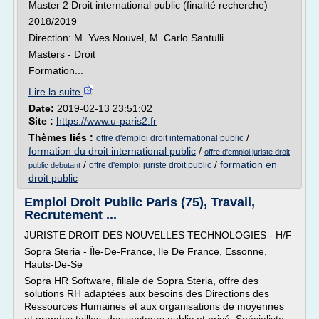
Master 2 Droit international public (finalité recherche)
2018/2019
Direction: M. Yves Nouvel, M. Carlo Santulli
Masters - Droit
Formation...
Lire la suite
Date:
2019-02-13 23:51:02
Site :
https://www.u-paris2.fr
Thèmes liés :
/
offre d'emploi droit international public
formation du droit international public
/
offre d'emploi juriste droit
/
/
formation en
offre d'emploi juriste droit public
public debutant
droit public
Emploi Droit Public Paris (75), Travail,
Recrutement ...
JURISTE DROIT DES NOUVELLES TECHNOLOGIES - H/F
Sopra Steria - Île-De-France, Ile De France, Essonne,
Hauts-De-Se
Sopra HR Software, filiale de Sopra Steria, offre des
solutions RH adaptées aux besoins des Directions des
Ressources Humaines et aux organisations de moyennes