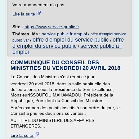
Votre abonnement n'a pas...
Lire la suite
Site :
https://www.service-public.fr
Thèmes liés :
service public fr emploi
/
offre d'emploi service
offre d'emploi du service public
offre
/
/
public var
d emploi du service public
service public a l
/
emploi
COMMUNIQUE DU CONSEIL DES
MINISTRES DU VENDREDI 20 AVRIL 2018
Le Conseil des Ministres s'est réuni ce jour,
vendredi 20 avril 2018, dans la salle habituelle des
délibérations, sous la présidence de Son Excellence,
MonsieurISSOUFOU MAHAMADOU, Président de la
République, Président du Conseil des Ministres.
Après examen des points inscrits à son ordre du jour, le
Conseil a pris les décisions suivantes :
AU TITRE DU MINISTERE DES AFFAIRES
ETRANGERES,...
Lire la suite