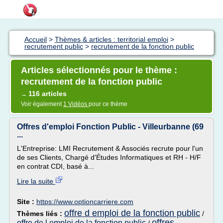
Accueil
>
Thèmes & articles : territorial emploi
>
recrutement public
>
recrutement de la fonction public
Articles sélectionnés pour le thème :
recrutement de la fonction public
116 articles
→
Voir également
1 Vidéos
pour ce thème
Offres d'emploi Fonction Public - Villeurbanne (69
...
L'Entreprise: LMI Recrutement & Associés recrute pour l'un
de ses Clients, Chargé d'Études Informatiques et RH - H/F
en contrat CDI, basé à...
Lire la suite
Site :
https://www.optioncarriere.com
offre d emploi de la fonction public
Thèmes liés :
/
offres
offre de l emploi de la fonction public