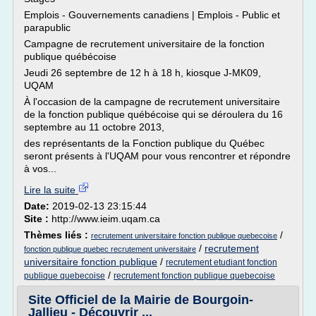
Emplois - Gouvernements canadiens | Emplois - Public et
parapublic
Campagne de recrutement universitaire de la fonction
publique québécoise
Jeudi 26 septembre de 12 h à 18 h, kiosque J-MK09,
UQAM
À l'occasion de la campagne de recrutement universitaire
de la fonction publique québécoise qui se déroulera du 16
septembre au 11 octobre 2013,
des représentants de la Fonction publique du Québec
seront présents à l'UQAM pour vous rencontrer et répondre
à vos...
Lire la suite
Date:
2019-02-13 23:15:44
Site :
http://www.ieim.uqam.ca
Thèmes liés :
/
recrutement universitaire fonction publique quebecoise
/
recrutement
fonction publique quebec recrutement universitaire
universitaire fonction publique
/
recrutement etudiant fonction
/
publique quebecoise
recrutement fonction publique quebecoise
Site Officiel de la Mairie de Bourgoin-
Jallieu - Découvrir ...