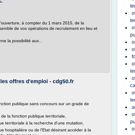
L
te
o
te
'ouverture, à compter du 1 mars 2015, de la
o
ensemble de vos opérations de recrutement en lieu et
pu
ne la possibilité aux...
o
o
f
o
te
o
les offres d'emploi - cdg50.fr
ca
o
te
onction publique sans concours sur un grade de
a
o
e la fonction publique territoriale,
pu
ue territoriale à la recherche d'une mutation,
o
ue hospitalière ou de l'Etat désirant accéder à la