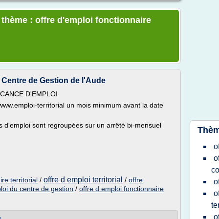
 thème : offre d'emploi fonctionnaire
 Centre de Gestion de l'Aude
ACANCE D'EMPLOI
te www.emploi-territorial un mois minimum avant la date
es d'emploi sont regroupées sur un arrêté bi-mensuel
Thèm
o
o
c
offre d emploi territorial
re territorial
/
/
offre
o
loi du centre de gestion
/
offre d emploi fonctionnaire
o
te
o