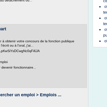
ie du détachement ou...
c
o
te
o
te
uart
o
pu
o
r à obtenir votre concours de la fonction publique
écrit ou à l'oral, j'ai...
CPLpKwSiYsDCwgNc0qFi6JA
emploi
devenir fonctionnaire...
rcher un emploi > Emplois ...