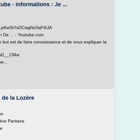
ube - informations : Je ...
CPLpKwSiYsDCwgNc0qFi6JA
on De ... - Youtube.com
e but est de faire connaissance et de vous expliquer la
_Al1__CMw
e...
 de la Lozère
on
ve Paritaire
me