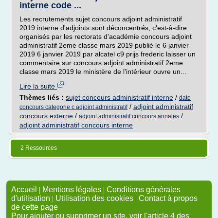
interne code ...
Les recrutements sujet concours adjoint administratif
2019 interne d'adjoints sont déconcentrés, c'est-à-dire
organisés par les rectorats d'académie concours adjoint
administratif 2eme classe mars 2019 publié le 6 janvier
2019 6 janvier 2019 par alcatel c9 prijs frederic laisser un
commentaire sur concours adjoint administratif 2eme
classe mars 2019 le ministère de l'intérieur ouvre un...
Lire la suite
Thèmes liés :
sujet concours administratif interne
/
date
/
adjoint administratif
concours categorie c adjoint administratif
concours externe
/
/
adjoint administratif concours annales
adjoint administratif concours interne
2 Ressources
Accueil
|
Mentions légales
|
Conditions générales
d'utilisation
|
Utilisation des cookies
|
Contact à propos
de cette page
Pour ajouter ou supprimer un site, voir l'article 4 des