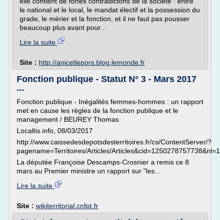
elle contient de fortes contradictons de la société : entre
le national et le local, le mandat électif et la possession du
grade, le mérier et la fonction, et il ne faut pas pousser
beaucoup plus avant pour...
Lire la suite
Site :
http://anicetlepors.blog.lemonde.fr
Fonction publique - Statut N° 3 - Mars 2017
...
Fonction publique - Inégalités femmes-hommes : un rapport
met en cause les règles de la fonction publique et le
management / BEUREY Thomas
Localtis.info, 08/03/2017
http://www.caissedesdepotsdesterritoires.fr/cs/ContentServer/?
pagename=Territoires/Articles/Articles&cid=1250278757738&nl=1
La députée Françoise Descamps-Crosnier a remis ce 8
mars au Premier ministre un rapport sur "les...
Lire la suite
Site :
wikiterritorial.cnfpt.fr