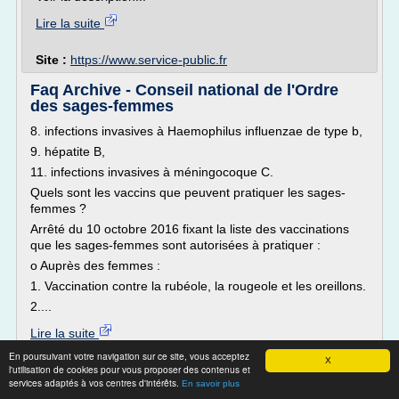
Lire la suite
Site :
https://www.service-public.fr
Faq Archive - Conseil national de l'Ordre
des sages-femmes
8. infections invasives à Haemophilus influenzae de type b,
9. hépatite B,
11. infections invasives à méningocoque C.
Quels sont les vaccins que peuvent pratiquer les sages-
femmes ?
Arrêté du 10 octobre 2016 fixant la liste des vaccinations
que les sages-femmes sont autorisées à pratiquer :
o Auprès des femmes :
1. Vaccination contre la rubéole, la rougeole et les oreillons.
2....
Lire la suite
En poursuivant votre navigation sur ce site, vous acceptez
X
l'utilisation de cookies pour vous proposer des contenus et
Site :
http://www.ordre-sages-femmes.fr
services adaptés à vos centres d'intérêts.
En savoir plus