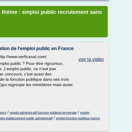
e thème : emploi public recrutement sans
tion de l'emploi public en France
http://www.xerficanal.com/
voir la vidéo
’emploi public ? Pour être rigoureux,
. L’emploi public, ce n’est pas
ar concours, c’est aussi des
de la fonction publique dans ses trois
t (qui regroupe les ministères mais aussi
/
/
rance
emploi administratif fonction publique territoriale
emploi
/
loi etablissement public administratif
emploi fonction publique france