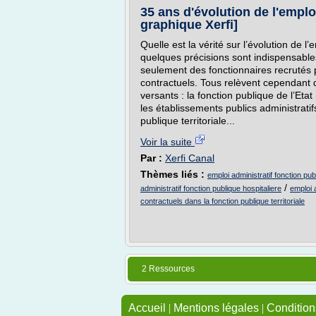
35 ans d'évolution de l'emplo
graphique Xerfi]
Quelle est la vérité sur l’évolution de l
quelques précisions sont indispensables
seulement des fonctionnaires recrutés 
contractuels. Tous relèvent cependant d
versants : la fonction publique de l’Eta
les établissements publics administrati
publique territoriale...
Voir la suite
Par :
Xerfi Canal
Thèmes liés :
emploi administratif fonction publ
/
administratif fonction publique hospitaliere
emploi 
contractuels dans la fonction publique territoriale
2 Ressources
Accueil
|
Mentions légales
|
Conditions