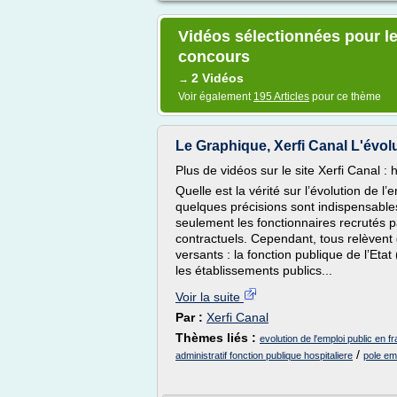
Vidéos sélectionnées pour l
concours
2 Vidéos
→
Voir également
195 Articles
pour ce thème
Le Graphique, Xerfi Canal L'évolu
Plus de vidéos sur le site Xerfi Canal : 
Quelle est la vérité sur l’évolution de l
quelques précisions sont indispensables
seulement les fonctionnaires recrutés p
contractuels. Cependant, tous relèvent 
versants : la fonction publique de l’Eta
les établissements publics...
Voir la suite
Par :
Xerfi Canal
Thèmes liés :
evolution de l'emploi public en f
/
administratif fonction publique hospitaliere
pole emp