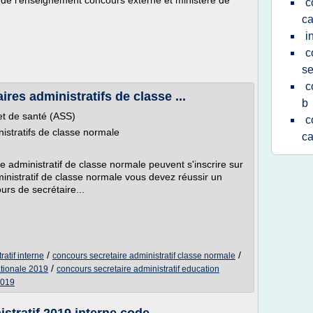
et de l'enseignement concours externe et ministère de
c
ca
i
c
se
c
res administratifs de classe ...
b
et de santé (ASS)
c
istratifs de classe normale
ca
 administratif de classe normale peuvent s'inscrire sur
inistratif de classe normale vous devez réussir un
rs de secrétaire...
/
/
atif interne
concours secretaire administratif classe normale
/
ationale 2019
concours secretaire administratif education
2019