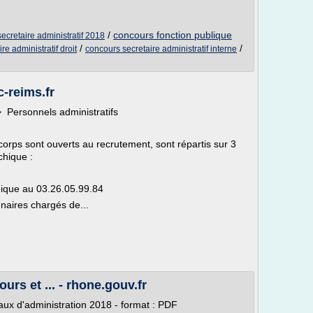
/
concours fonction publique
ecretaire administratif 2018
/
/
re administratif droit
concours secretaire administratif interne
c-reims.fr
Personnels administratifs
 corps sont ouverts au recrutement, sont répartis sur 3
chique :
ique au 03.26.05.99.84
nnaires chargés de...
urs et ... - rhone.gouv.fr
naux d'administration 2018 - format : PDF