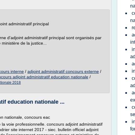
na
c
na
nt administratif principal
r
a
 d'adjoint administratif principal sont organisés par
in
 ministère de la justice...
i
ad
a
i
cours interne
/
adjoint administratif concours externe
/
cours adjoint administratif education nationale
/
c
ationale 2018
ad
a
ex
if education nationale ...
c
se
on nationale, concours eac
i
a voie professionnelle. concours adjoint administratif
fo
er site internet 2017 - siec. bulletin officiel adjoint