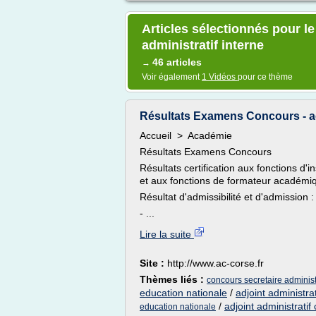
Articles sélectionnés pour l
administratif interne
46 articles
→
Voir également
1 Vidéos
pour ce thème
Résultats Examens Concours - ac
Accueil > Académie
Résultats Examens Concours
Résultats certification aux fonctions d'
et aux fonctions de formateur académi
Résultat d'admissibilité et d'admission :
- ...
Lire la suite
Site :
http://www.ac-corse.fr
Thèmes liés :
concours secretaire administ
education nationale
/
adjoint administra
/
adjoint administrati
education nationale