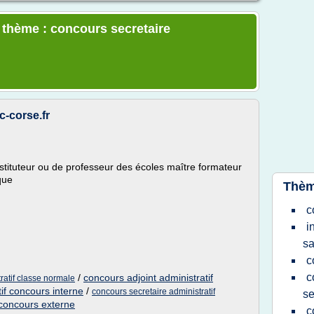
e thème : concours secretaire
-corse.fr
instituteur ou de professeur des écoles maître formateur
que
Thèm
c
i
s
c
c
/
concours adjoint administratif
ratif classe normale
tif concours interne
/
concours secretaire administratif
se
f concours externe
c