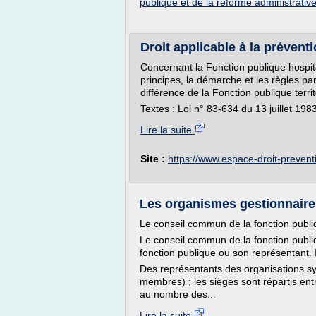
publique et de la reforme administrativ
Droit applicable à la préventi
Concernant la Fonction publique hospitali
principes, la démarche et les règles par
différence de la Fonction publique territ
Textes : Loi n° 83-634 du 13 juillet 1983
Lire la suite
Site :
https://www.espace-droit-preven
Les organismes gestionnaires 
Le conseil commun de la fonction publ
Le conseil commun de la fonction publi
fonction publique ou son représentant. 
Des représentants des organisations syn
membres) ; les sièges sont répartis ent
au nombre des...
Lire la suite