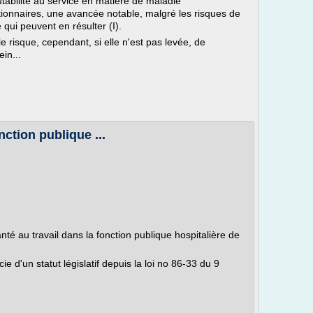
tabilité au service en matière de maladie
ctionnaires, une avancée notable, malgré les risques de
qui peuvent en résulter (I).
e risque, cependant, si elle n'est pas levée, de
ein...
nction publique ...
anté au travail dans la fonction publique hospitalière de
ie d'un statut législatif depuis la loi no 86-33 du 9