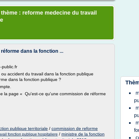
e thème : reforme medecine du travail
re
éforme dans la fonction ...
-public.fr
 ou accident du travail dans la fonction publique
me dans la fonction publique ?
Thèm
ompte.
m
que la page « Qu'est-ce qu'une commission de réforme
pu
m
pu
m
ion publique territoriale
/
commission de reforme
fo
/
ministre de la fonction
vail fonction publique hospitaliere
c