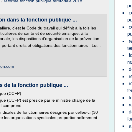
e
/
reforme fonction publique territoriale 2018
pu
c
on dans la fonction publique ...
pu
c
ère, c'est le Code du travail qui définit à la fois les
ticulières de santé et de sécurité ainsi que, à la
pu
oriale, les dispositions d'organisation de la prévention.
r
 portant droits et obligations des fonctionnaires - Loi...
te
f
ma
tion.com
d
r
r
de la fonction publique ...
te
ique (CCFP)
l
que (CCFP) est présidé par le ministre chargé de la
r
Il comprend :
d
dicales de fonctionnaires désignés par celles-ci (30
re les organisations syndicales proportionnelle¬ment
fo
a