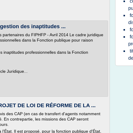
c
pu
f
di
 gestion des inaptitudes ...
f
es partenaires du FIPHFP - Avril 2014 Le cadre juridique
f
fessionnelles dans la Fonction publique pour raison
pr
t
des inaptitudes professionnelles dans la Fonction
de
cle Juridique...
OJET DE LOI DE RÉFORME DE LA ...
 l'avis des CAP (en cas de transfert d'agents notamment
imé. En contrepartie, les missions des CAP seront
ours.
'État. Il est proposé, pour la fonction publique d'État,