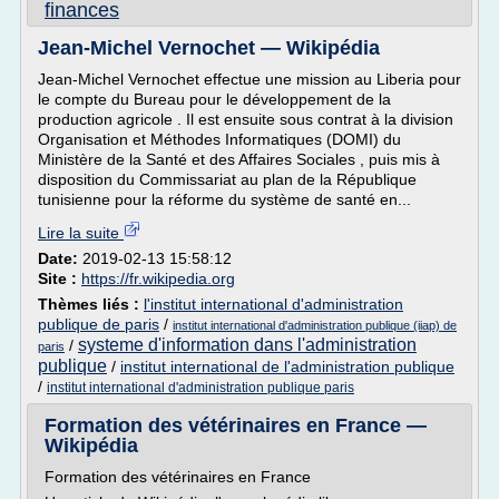
finances
Jean-Michel Vernochet — Wikipédia
Jean-Michel Vernochet effectue une mission au Liberia pour
le compte du Bureau pour le développement de la
production agricole . Il est ensuite sous contrat à la division
Organisation et Méthodes Informatiques (DOMI) du
Ministère de la Santé et des Affaires Sociales , puis mis à
disposition du Commissariat au plan de la République
tunisienne pour la réforme du système de santé en...
Lire la suite
Date:
2019-02-13 15:58:12
Site :
https://fr.wikipedia.org
Thèmes liés :
l'institut international d'administration
publique de paris
/
institut international d'administration publique (iiap) de
systeme d'information dans l'administration
/
paris
publique
/
institut international de l'administration publique
/
institut international d'administration publique paris
Formation des vétérinaires en France —
Wikipédia
Formation des vétérinaires en France