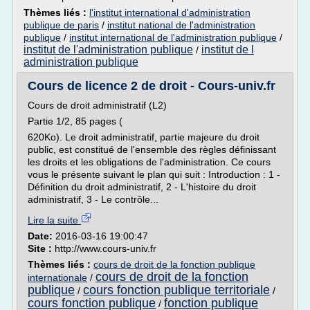
Thèmes liés :
l'institut international d'administration
publique de paris
/
institut national de l'administration
publique
/
institut international de l'administration publique
/
institut de l'administration publique
institut de l
/
administration publique
Cours de licence 2 de droit - Cours-univ.fr
Cours de droit administratif (L2)
Partie 1/2, 85 pages (
620Ko). Le droit administratif, partie majeure du droit
public, est constitué de l'ensemble des règles définissant
les droits et les obligations de l'administration. Ce cours
vous le présente suivant le plan qui suit : Introduction : 1 -
Définition du droit administratif, 2 - L'histoire du droit
administratif, 3 - Le contrôle...
Lire la suite
Date:
2016-03-16 19:00:47
Site :
http://www.cours-univ.fr
Thèmes liés :
cours de droit de la fonction publique
cours de droit de la fonction
internationale
/
publique
cours fonction publique territoriale
/
/
cours fonction publique
fonction publique
/