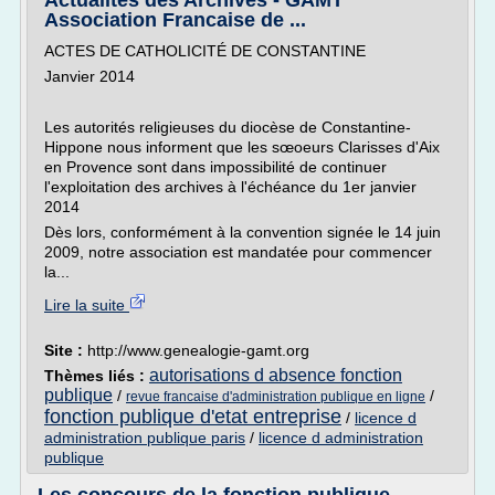
Actualités des Archives - GAMT
Association Francaise de ...
ACTES DE CATHOLICITÉ DE CONSTANTINE
Janvier 2014
Les autorités religieuses du diocèse de Constantine-
Hippone nous informent que les sœoeurs Clarisses d'Aix
en Provence sont dans impossibilité de continuer
l'exploitation des archives à l'échéance du 1er janvier
2014
Dès lors, conformément à la convention signée le 14 juin
2009, notre association est mandatée pour commencer
la...
Lire la suite
Site :
http://www.genealogie-gamt.org
autorisations d absence fonction
Thèmes liés :
publique
/
/
revue francaise d'administration publique en ligne
fonction publique d'etat entreprise
/
licence d
administration publique paris
/
licence d administration
publique