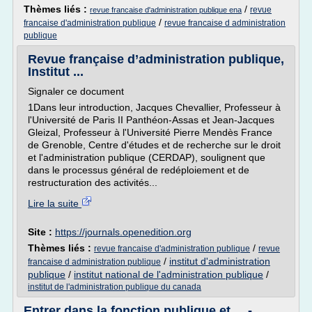
Thèmes liés :
/
revue
revue francaise d'administration publique ena
/
francaise d'administration publique
revue francaise d administration
publique
Revue française d’administration publique,
Institut ...
Signaler ce document
1Dans leur introduction, Jacques Chevallier, Professeur à
l'Université de Paris II Panthéon-Assas et Jean-Jacques
Gleizal, Professeur à l'Université Pierre Mendès France
de Grenoble, Centre d'études et de recherche sur le droit
et l'administration publique (CERDAP), soulignent que
dans le processus général de redéploiement et de
restructuration des activités...
Lire la suite
Site :
https://journals.openedition.org
Thèmes liés :
/
revue francaise d'administration publique
revue
/
institut d'administration
francaise d administration publique
publique
/
institut national de l'administration publique
/
institut de l'administration publique du canada
Entrer dans la fonction publique et ... -