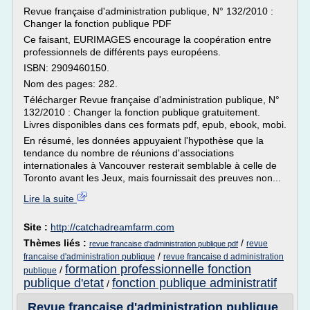
Revue française d'administration publique, N° 132/2010 :
Changer la fonction publique PDF
Ce faisant, EURIMAGES encourage la coopération entre
professionnels de différents pays européens.
ISBN: 2909460150.
Nom des pages: 282.
Télécharger Revue française d'administration publique, N°
132/2010 : Changer la fonction publique gratuitement.
Livres disponibles dans ces formats pdf, epub, ebook, mobi.
En résumé, les données appuyaient l'hypothèse que la
tendance du nombre de réunions d'associations
internationales à Vancouver resterait semblable à celle de
Toronto avant les Jeux, mais fournissait des preuves non...
Lire la suite
Site :
http://catchadreamfarm.com
Thèmes liés :
/
revue
revue francaise d'administration publique pdf
/
francaise d'administration publique
revue francaise d administration
formation professionnelle fonction
/
publique
publique d'etat
fonction publique administratif
/
Revue française d'administration publique