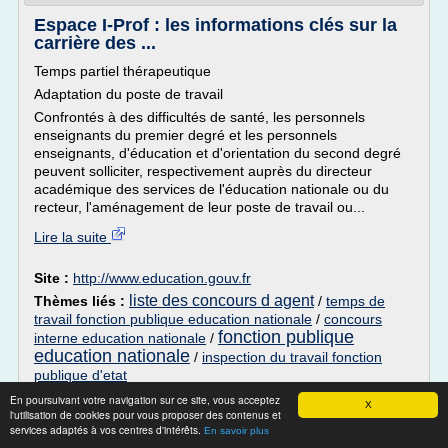
Espace I-Prof : les informations clés sur la
carrière des ...
Temps partiel thérapeutique
Adaptation du poste de travail
Confrontés à des difficultés de santé, les personnels
enseignants du premier degré et les personnels
enseignants, d'éducation et d'orientation du second degré
peuvent solliciter, respectivement auprès du directeur
académique des services de l'éducation nationale ou du
recteur, l'aménagement de leur poste de travail ou...
Lire la suite
Site :
http://www.education.gouv.fr
liste des concours d agent
Thèmes liés :
/
temps de
travail fonction publique education nationale
/
concours
fonction publique
interne education nationale
/
education nationale
/
inspection du travail fonction
publique d'etat
En poursuivant votre navigation sur ce site, vous acceptez
LIJ N°200 – novembre 2017 -
X
l'utilisation de cookies pour vous proposer des contenus et
education.gouv.fr
services adaptés à vos centres d'intérêts.
En savoir plus