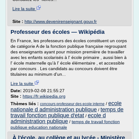
Lire la suite
Site :
http://www.devenirenseignant.gouv.fr
Professeur des écoles — Wikipédia
En France, les professeurs des écoles constituent un corps
de catégorie A de la fonction publique française regroupant
des enseignants ayant pour mission première de travailler
avec les enfants scolarisés à l' école primaire , aussi bien à
l' école maternelle qu'à l' école élémentaire , et accessible
par concours . Les candidats au concours doivent être
titulaires au minimum d'un...
Lire la suite
Date:
2019-02-08 21:55:27
Site :
https://fr.wikipedia.org
ecole
Thèmes liés :
/
concours professeur des ecole interne
nationale d administration publique
temps de
/
travail fonction publique d'etat
ecole d
/
administration publique
/
temps de travail fonction
publique education nationale
À l'école, au collège et au lycée - Ministère