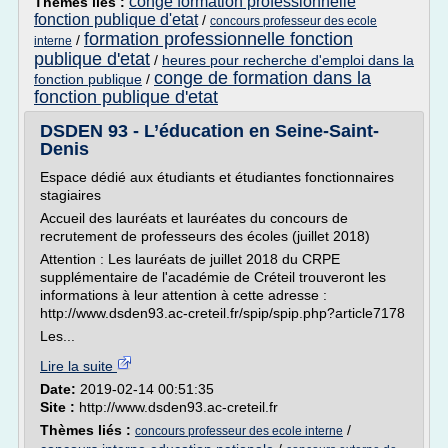
conge formation professionnelle
Thèmes liés :
fonction publique d'etat
/
concours professeur des ecole
formation professionnelle fonction
/
interne
publique d'etat
/
heures pour recherche d'emploi dans la
conge de formation dans la
fonction publique
/
fonction publique d'etat
DSDEN 93 - L’éducation en Seine-Saint-
Denis
Espace dédié aux étudiants et étudiantes fonctionnaires
stagiaires
Accueil des lauréats et lauréates du concours de
recrutement de professeurs des écoles (juillet 2018)
Attention : Les lauréats de juillet 2018 du CRPE
supplémentaire de l'académie de Créteil trouveront les
informations à leur attention à cette adresse :
http://www.dsden93.ac-creteil.fr/spip/spip.php?article7178
Les...
Lire la suite
Date:
2019-02-14 00:51:35
Site :
http://www.dsden93.ac-creteil.fr
Thèmes liés :
/
concours professeur des ecole interne