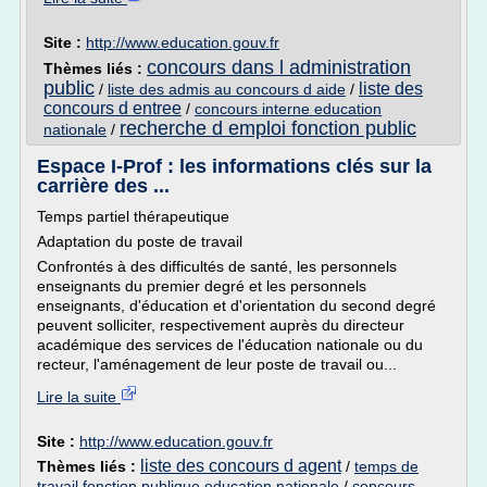
Site :
http://www.education.gouv.fr
concours dans l administration
Thèmes liés :
public
liste des
/
liste des admis au concours d aide
/
concours d entree
/
concours interne education
recherche d emploi fonction public
nationale
/
Espace I-Prof : les informations clés sur la
carrière des ...
Temps partiel thérapeutique
Adaptation du poste de travail
Confrontés à des difficultés de santé, les personnels
enseignants du premier degré et les personnels
enseignants, d'éducation et d'orientation du second degré
peuvent solliciter, respectivement auprès du directeur
académique des services de l'éducation nationale ou du
recteur, l'aménagement de leur poste de travail ou...
Lire la suite
Site :
http://www.education.gouv.fr
liste des concours d agent
Thèmes liés :
/
temps de
travail fonction publique education nationale
/
concours