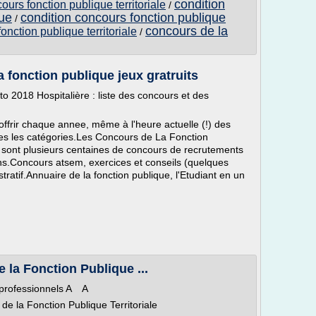
condition
urs fonction publique territoriale
/
que
condition concours fonction publique
/
concours de la
onction publique territoriale
/
 fonction publique jeux gratruits
 2018 Hospitalière : liste des concours et des
ffrir chaque annee, même à l'heure actuelle (!) des
utes les catégories.Les Concours de La Fonction
e sont plusieurs centaines de concours de recrutements
s.Concours atsem, exercices et conseils (quelques
atif.Annuaire de la fonction publique, l'Etudiant en un
 la Fonction Publique ...
 professionnels A A
e la Fonction Publique Territoriale