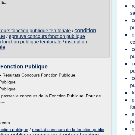
la...
r
sa
c
pu
condition
urs fonction publique territoriale
/
e
que
epreuve concours fonction publique
/
fonction publique territoriale
inscription
/
c
ale
c
pu
c
 Fonction Publique
pu
Résultats Concours Fonction Publique
c
Publique
pu
Publique
f
 passer le concours de la Fonction Publique. Pour de
p
...
fo
e
pu
es.com
e
onction publique
/
resultat concours de la fonction public