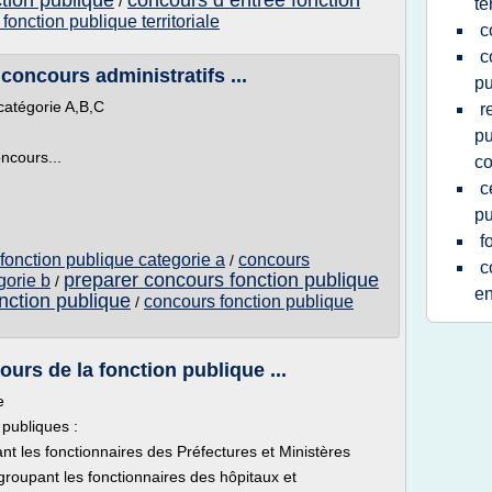
tion publique
concours d entree fonction
/
te
fonction publique territoriale
c
c
concours administratifs ...
pu
catégorie A,B,C
r
pu
ncours...
c
c
pu
f
fonction publique categorie a
concours
/
c
preparer concours fonction publique
gorie b
/
en
onction publique
concours fonction publique
/
urs de la fonction publique ...
e
 publiques :
ant les fonctionnaires des Préfectures et Ministères
egroupant les fonctionnaires des hôpitaux et