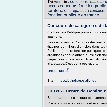
conditions acces conco
Thèmes liés :
acces concours fonction publi
territoriale
preparation concours f
/
fonction publique en france
Concours de catégorie c de la
C - Fonction Publique promo honda moto
examens.
Des centaines de Concours destinés à o
dizaines de milliers d'emplois dans to
Publique (et hors fonction publique), c
organisés chaque année aussi bien dan
pages concours/examen Adjoint Administr
clic, stages.C'est donc pourquoi...
Lire la suite
Site :
http://ziuaindragostitilor.eu
CDG16 - Centre de Gestion de
Se préparer aux concours et examens
Préparations aux concours et examens d