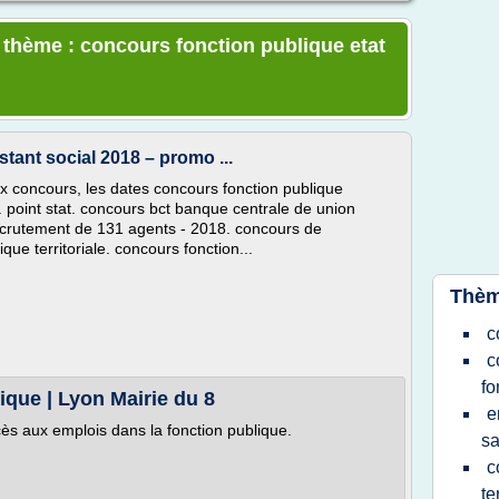
e thème : concours fonction publique etat
tant social 2018 – promo ...
x concours, les dates concours fonction publique
 point stat. concours bct banque centrale de union
ecrutement de 131 agents - 2018. concours de
lique territoriale. concours fonction...
Thèm
c
c
fo
ique | Lyon Mairie du 8
e
cès aux emplois dans la fonction publique.
sa
c
te