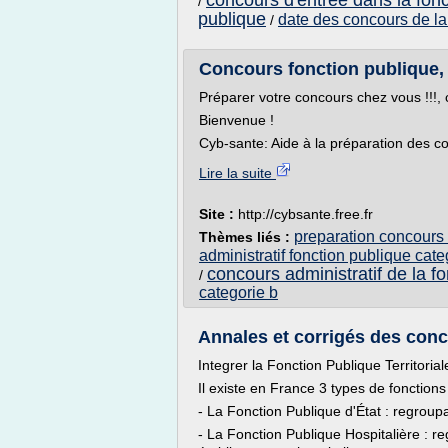
concours d'entree dans la fonc
/
publique
date des concours de la 
/
Concours fonction publique, 
Préparer votre concours chez vous !!!, 
Bienvenue !
Cyb-sante: Aide à la préparation des co
Lire la suite
Site :
http://cybsante.free.fr
preparation concours 
Thèmes liés :
administratif fonction publique cate
concours administratif de la f
/
categorie b
Annales et corrigés des conco
Integrer la Fonction Publique Territorial
Il existe en France 3 types de fonctions
- La Fonction Publique d'État : regroup
- La Fonction Publique Hospitalière : r