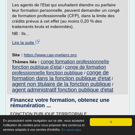
Les agents de l'Etat qui souhaitent étendre ou parfaire
leur formation personnelle, peuvent demander un congé
de formation professionnelle (CFP), dans la limite des
crédits prévus à cet effet (au moins 0,20 % des
traitements bruts et indemnités).
NB : Ils...
Lire la suite
Site :
https://www.cap-metiers.pro
conge formation professionnelle
Thèmes liés :
fonction publique d'etat
conge de formation
/
conge de
professionnelle fonction publique
/
formation dans la fonction publique d'etat
/
agent non titulaire de la fonction publique
/
agent administratif fonction publique d'etat
Financez votre formation, obtenez une
rémunération ...
FONCTION PUBLIQUE TERRITORIALE
En poursuivant votre navigation sur ce site, vous acceptez
Le congé de formation professionnelle (CFP) permet aux
X
l'utilisation de cookies pour vous proposer des contenus et
agents publics ayant accompli 3 années de services
services adaptés à vos centres d'intérêts.
En savoir plus
effectifs dans l'administration de suivre une formation à