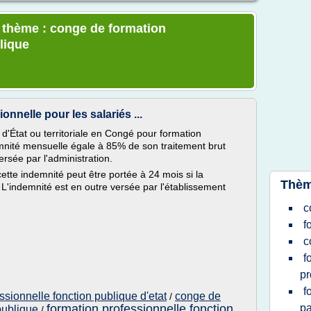
e thème : conge de formation
lique
nnelle pour les salariés ...
 d'État ou territoriale en Congé pour formation
mnité mensuelle égale à 85% de son traitement brut
rsée par l'administration.
cette indemnité peut être portée à 24 mois si la
Thèm
L'indemnité est en outre versée par l'établissement
c
f
c
f
pr
f
ssionnelle fonction publique d'etat
conge de
/
formation professionnelle fonction
pa
publique
/