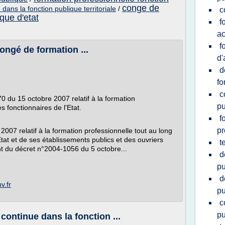
conge de
dans la fonction publique territoriale
/
c
que d'etat
f
ac
f
ongé de formation ...
d'
d
fo
c
0 du 15 octobre 2007 relatif à la formation
pu
s fonctionnaires de l'Etat.
f
pr
7 relatif à la formation professionnelle tout au long
'Etat et de ses établissements publics et des ouvriers
t
nt du décret n°2004-1056 du 5 octobre...
d
pu
d
v.fr
pu
c
pu
continue dans la fonction ...