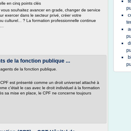
t
lle en cinq points clés
pu
et vous souhaitez avancer en grade, changer de service
c
ur exercer dans le secteur privé, créer votre
ou culturel... ? La formation professionnelle continue
te
...
a
pu
d
pu
b
 de la fonction publique ...
pu
agents de la fonction publique.
le CPF est présenté comme un droit universel attaché à
me c'était le cas avec le droit individuel à la formation
ès sa mise en place, le CPF ne concerne toujours