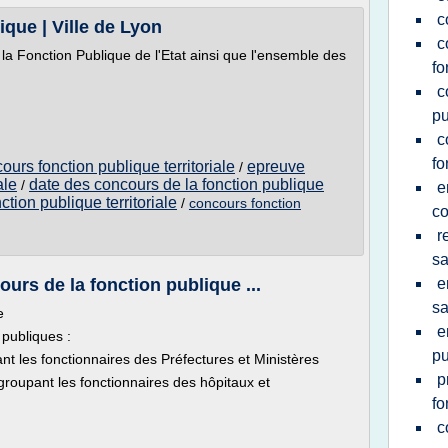
c
que | Ville de Lyon
c
 la Fonction Publique de l'Etat ainsi que l'ensemble des
fo
c
pu
c
fo
urs fonction publique territoriale
epreuve
/
ale
date des concours de la fonction publique
/
e
ction publique territoriale
/
concours fonction
c
r
sa
urs de la fonction publique ...
e
sa
e
e
 publiques :
pu
ant les fonctionnaires des Préfectures et Ministères
p
egroupant les fonctionnaires des hôpitaux et
fo
c