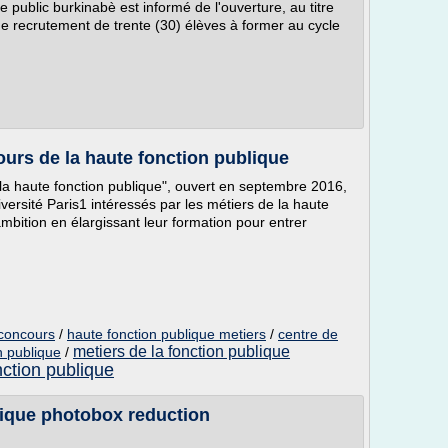
 public burkinabè est informé de l'ouverture, au titre
de recrutement de trente (30) élèves à former au cycle
ours de la haute fonction publique
la haute fonction publique", ouvert en septembre 2016,
versité Paris1 intéressés par les métiers de la haute
mbition en élargissant leur formation pour entrer
 concours
/
haute fonction publique metiers
/
centre de
metiers de la fonction publique
n publique
/
ction publique
lique photobox reduction