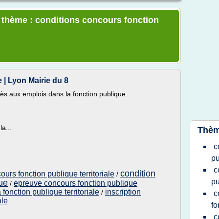
e thème : conditions concours fonction
 | Lyon Mairie du 8
ès aux emplois dans la fonction publique.
a...
Thèm
c
pu
c
condition
urs fonction publique territoriale
/
pu
ue
epreuve concours fonction publique
/
fonction publique territoriale
inscription
/
c
ale
fo
c