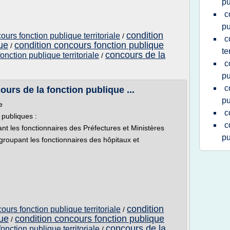
pu
c
pu
condition
urs fonction publique territoriale
/
c
ue
condition concours fonction publique
/
te
concours de la
onction publique territoriale
/
c
pu
c
urs de la fonction publique ...
pu
e
c
 publiques :
c
ant les fonctionnaires des Préfectures et Ministères
pu
egroupant les fonctionnaires des hôpitaux et
condition
urs fonction publique territoriale
/
que
condition concours fonction publique
/
concours de la
onction publique territoriale
/