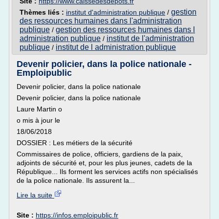
Site :
https://www.caissedesdepots.fr
gestion
Thèmes liés :
institut d'administration publique
/
des ressources humaines dans l'administration
publique
gestion des ressources humaines dans l
/
administration publique
institut de l'administration
/
publique
institut de l administration publique
/
Devenir policier, dans la police nationale -
Emploipublic
Devenir policier, dans la police nationale
Devenir policier, dans la police nationale
Laure Martin o
o mis à jour le
18/06/2018
DOSSIER : Les métiers de la sécurité
Commissaires de police, officiers, gardiens de la paix,
adjoints de sécurité et, pour les plus jeunes, cadets de la
République... Ils forment les services actifs non spécialisés
de la police nationale. Ils assurent la...
Lire la suite
Site :
https://infos.emploipublic.fr