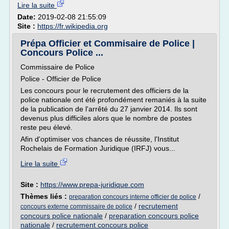
Lire la suite
Date:
2019-02-08 21:55:09
Site :
https://fr.wikipedia.org
Prépa Officier et Commisaire de Police |
Concours Police ...
Commissaire de Police
Police - Officier de Police
Les concours pour le recrutement des officiers de la
police nationale ont été profondément remaniés à la suite
de la publication de l'arrêté du 27 janvier 2014. Ils sont
devenus plus difficiles alors que le nombre de postes
reste peu élevé.
Afin d'optimiser vos chances de réussite, l'Institut
Rochelais de Formation Juridique (IRFJ) vous...
Lire la suite
Site :
https://www.prepa-juridique.com
Thèmes liés :
/
preparation concours interne officier de police
/
recrutement
concours externe commissaire de police
concours police nationale
/
preparation concours police
nationale
/
recrutement concours police