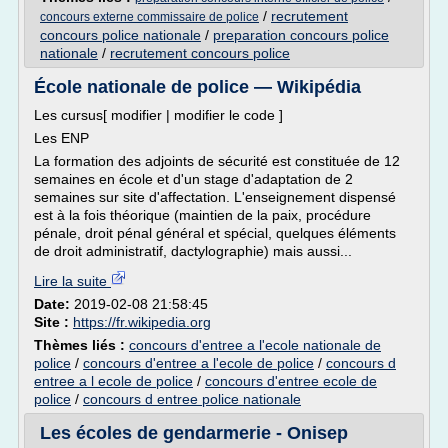
/
recrutement
concours externe commissaire de police
concours police nationale
/
preparation concours police
nationale
/
recrutement concours police
École nationale de police — Wikipédia
Les cursus[ modifier | modifier le code ]
Les ENP
La formation des adjoints de sécurité est constituée de 12
semaines en école et d'un stage d'adaptation de 2
semaines sur site d'affectation. L'enseignement dispensé
est à la fois théorique (maintien de la paix, procédure
pénale, droit pénal général et spécial, quelques éléments
de droit administratif, dactylographie) mais aussi...
Lire la suite
Date:
2019-02-08 21:58:45
Site :
https://fr.wikipedia.org
Thèmes liés :
concours d'entree a l'ecole nationale de
police
/
concours d'entree a l'ecole de police
/
concours d
entree a l ecole de police
/
concours d'entree ecole de
police
/
concours d entree police nationale
Les écoles de gendarmerie - Onisep