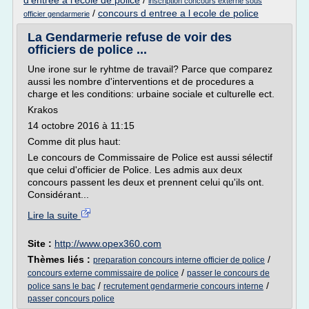
d'entree a l'ecole de police
/
inscription concours externe sous
/
concours d entree a l ecole de police
officier gendarmerie
La Gendarmerie refuse de voir des
officiers de police ...
Une irone sur le ryhtme de travail? Parce que comparez
aussi les nombre d'interventions et de procedures a
charge et les conditions: urbaine sociale et culturelle ect.
Krakos
14 octobre 2016 à 11:15
Comme dit plus haut:
Le concours de Commissaire de Police est aussi sélectif
que celui d'officier de Police. Les admis aux deux
concours passent les deux et prennent celui qu'ils ont.
Considérant...
Lire la suite
Site :
http://www.opex360.com
Thèmes liés :
/
preparation concours interne officier de police
/
concours externe commissaire de police
passer le concours de
/
/
police sans le bac
recrutement gendarmerie concours interne
passer concours police