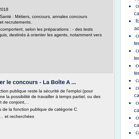
c
 2018
ca
a Santé : Métiers, concours, annales concours
f
 et recrutements.
ad
omportent, selon les préparations : - des tests
requis, destinés à orienter les agents, notamment vers
c
te
c
te
c
te
c
er le concours - La Boîte A ...
c
tion publique reste la sécurité de l'emploi (pour
ca
e la possibilité de travailler à temps partiel, ou des
 de conjoint,...
c
 de la fonction publique de catégorie C.
ca
.. et recherchées
c
ca
c