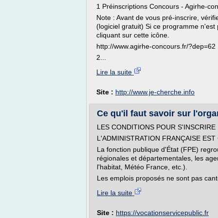
1 Préinscriptions Concours - Agirhe-con
Note : Avant de vous pré-inscrire, vér
(logiciel gratuit) Si ce programme n'est 
cliquant sur cette icône.
http://www.agirhe-concours.fr/?dep=62
2...
Lire la suite
Site :
http://www.je-cherche.info
Ce qu'il faut savoir sur l'orga
LES CONDITIONS POUR S'INSCRIRE
L'ADMINISTRATION FRANÇAISE EST
La fonction publique d'État (FPE) regro
régionales et départementales, les age
l'habitat, Météo France, etc.).
Les emplois proposés ne sont pas canto
Lire la suite
Site :
https://vocationservicepublic.fr