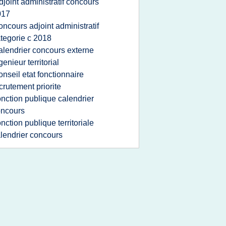
djoint administratif concours
017
oncours adjoint administratif
tegorie c 2018
alendrier concours externe
genieur territorial
onseil etat fonctionnaire
crutement priorite
onction publique calendrier
oncours
onction publique territoriale
lendrier concours