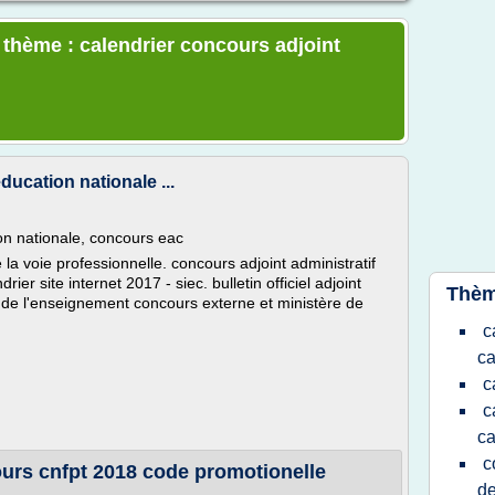
e thème : calendrier concours adjoint
ducation nationale ...
on nationale, concours eac
a voie professionnelle. concours adjoint administratif
er site internet 2017 - siec. bulletin officiel adjoint
Thèm
et de l'enseignement concours externe et ministère de
c
ca
c
c
ca
c
ours cnfpt 2018 code promotionelle
de