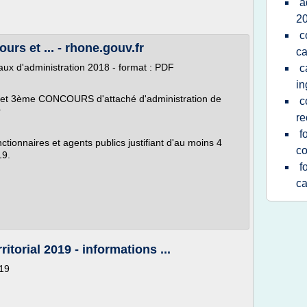
a
2
c
urs et ... - rhone.gouv.fr
ca
naux d'administration 2018 - format : PDF
c
in
et 3ème CONCOURS d'attaché d'administration de
c
r
re
f
ctionnaires et agents publics justifiant d'au moins 4
c
19.
f
ca
torial 2019 - informations ...
019