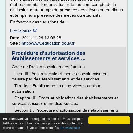
établissements, l'organisation retenue tient compte de la
distinction entre temps de présence des élèves ou étudiants
et temps hors présence des élèves ou étudiants.
En fonction des variations de...
Lire la suite
Date:
2011-11-29 13:06:28
Site :
http://www.education.gouv.fr
Procédure d'autorisation des
établissements et services ...
Code de l'action sociale et des familles
Livre III : Action sociale et médico-sociale mise en
oeuvre par des établissements et des services
Titre Ier : Etablissements et services soumis à
autorisation
Chapitre III : Droits et obligations des établissements et
services sociaux et médico-sociaux
Section 1 : Procédure d'autorisation des établissements
et services sociaux et...
En poursuivant votre navigation sur ce site, vous acceptez
X
l'utilisation de cookies pour vous proposer des contenus et
Lire la suite
services adaptés à vos centres d'intérêts.
En savoir plus