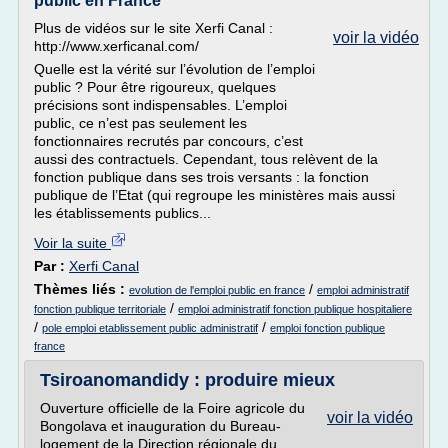
public en France
Plus de vidéos sur le site Xerfi Canal :
voir la vidéo
http://www.xerficanal.com/
Quelle est la vérité sur l’évolution de l’emploi
public ? Pour être rigoureux, quelques
précisions sont indispensables. L’emploi
public, ce n’est pas seulement les
fonctionnaires recrutés par concours, c’est
aussi des contractuels. Cependant, tous relèvent de la
fonction publique dans ses trois versants : la fonction
publique de l’Etat (qui regroupe les ministères mais aussi
les établissements publics...
Voir la suite
Par :
Xerfi Canal
Thèmes liés :
/
evolution de l'emploi public en france
emploi administratif
/
fonction publique territoriale
emploi administratif fonction publique hospitaliere
/
/
pole emploi etablissement public administratif
emploi fonction publique
france
Tsiroanomandidy : produire mieux
Ouverture officielle de la Foire agricole du
voir la vidéo
Bongolava et inauguration du Bureau-
logement de la Direction régionale du