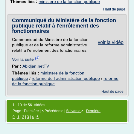
Thèmes liés :
ministere de la fonction publique
Haut de page
Communiqué du Ministère de la fonction
publique relatif à l'enrôlement des
fonctionnaires
Communiqué du Ministère de la fonction
voir la vidéo
publique et de la reforme administrative
relatif à l'enrôlement des fonctionnaires
Voir la suite
Par :
Abidjan.netTV
Thèmes liés :
ministere de la fonction
publique
/
reforme de l administration publique
/
reforme
de la fonction publique
Haut de page
1 - 10 de 56 Vidéos
Page : Première | < Précédente |
Suivante
> |
Dernière
0
|
1
|
2
|
3
|
4
|
5