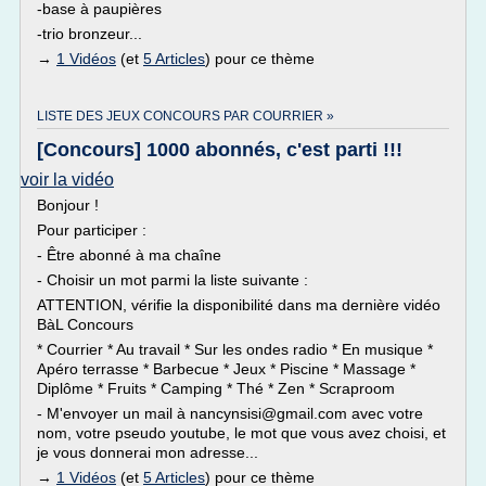
-base à paupières
-trio bronzeur...
→
1 Vidéos
(et
5 Articles
) pour ce thème
LISTE DES JEUX CONCOURS PAR COURRIER »
[Concours] 1000 abonnés, c'est parti !!!
voir la vidéo
Bonjour !
Pour participer :
- Être abonné à ma chaîne
- Choisir un mot parmi la liste suivante :
ATTENTION, vérifie la disponibilité dans ma dernière vidéo
BàL Concours
* Courrier * Au travail * Sur les ondes radio * En musique *
Apéro terrasse * Barbecue * Jeux * Piscine * Massage *
Diplôme * Fruits * Camping * Thé * Zen * Scraproom
- M'envoyer un mail à nancynsisi@gmail.com avec votre
nom, votre pseudo youtube, le mot que vous avez choisi, et
je vous donnerai mon adresse...
→
1 Vidéos
(et
5 Articles
) pour ce thème