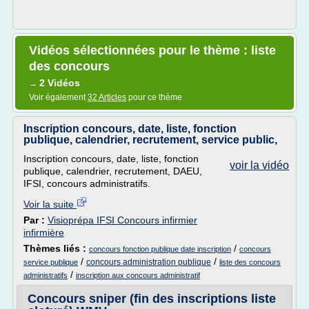
Vidéos sélectionnées pour le thème : liste
des concours
2 Vidéos
→
Voir également
32 Articles
pour ce thème
Inscription concours, date, liste, fonction
publique, calendrier, recrutement, service public,
Inscription concours, date, liste, fonction
voir la vidéo
publique, calendrier, recrutement, DAEU,
IFSI, concours administratifs.
Voir la suite
Par :
Visioprépa IFSI Concours infirmier
infirmière
Thèmes liés :
/
concours fonction publique date inscription
concours
/
/
concours administration publique
service publique
liste des concours
/
administratifs
inscription aux concours administratif
Concours sniper (fin des inscriptions liste