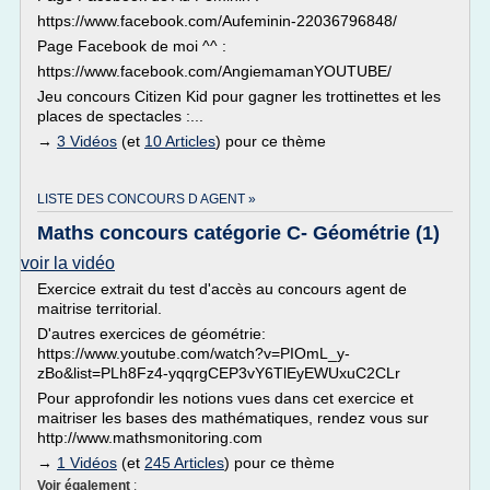
https://www.facebook.com/Aufeminin-22036796848/
Page Facebook de moi ^^ :
https://www.facebook.com/AngiemamanYOUTUBE/
Jeu concours Citizen Kid pour gagner les trottinettes et les
places de spectacles :...
→
3 Vidéos
(et
10 Articles
) pour ce thème
LISTE DES CONCOURS D AGENT »
Maths concours catégorie C- Géométrie (1)
voir la vidéo
Exercice extrait du test d'accès au concours agent de
maitrise territorial.
D'autres exercices de géométrie:
https://www.youtube.com/watch?v=PIOmL_y-
zBo&list=PLh8Fz4-yqqrgCEP3vY6TlEyEWUxuC2CLr
Pour approfondir les notions vues dans cet exercice et
maitriser les bases des mathématiques, rendez vous sur
http://www.mathsmonitoring.com
→
1 Vidéos
(et
245 Articles
) pour ce thème
Voir également
: