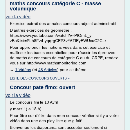
maths concours catégorie C - masse
volumique
voir la vidéo
Exercice extrait des annales concours adjoint administratif.
D'autres exercices de géométrie :
https://www.youtube.com/watch?v=PIOmL_y-
zBo&list=PLh8Fz4-yqqrgCEP3vY6TlEyEWUxuC2CLr
Pour approfondir les notions vues dans cet exercice et
maîtriser les bases essentielles pour réussir les épreuves
de maths de concours de catégorie C ou du CRPE, rendez
vous sur http://www.mathsmonitoring.com
→
1 Vidéos
(et
45 Articles
) pour ce thème
LISTE DES CONCOURS OUVERTS »
Concour pate fimo: ouvert
voir la vidéo
Le concours fini le 10 Avril
y mars!! ( a 18 h)
Pour être sur d'être dans mon concour vérifier si il y a votre
vidéo dans une des play liste que g fait!!
Bienvenue les diaporama sont accepter seulement si