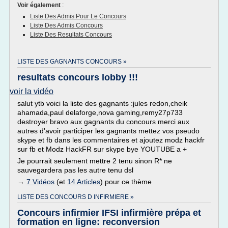
Voir également
:
Liste Des Admis Pour Le Concours
Liste Des Admis Concours
Liste Des Resultats Concours
LISTE DES GAGNANTS CONCOURS »
resultats concours lobby !!!
voir la vidéo
salut ytb voici la liste des gagnants :jules redon,cheik
ahamada,paul delaforge,nova gaming,remy27p733
destroyer bravo aux gagnants du concours merci aux
autres d'avoir participer les gagnants mettez vos pseudo
skype et fb dans les commentaires et ajoutez modz hackfr
sur fb et Modz HackFR sur skype bye YOUTUBE a +
Je pourrait seulement mettre 2 tenu sinon R* ne
sauvegardera pas les autre tenu dsl
→
7 Vidéos
(et
14 Articles
) pour ce thème
LISTE DES CONCOURS D INFIRMIERE »
Concours infirmier IFSI infirmière prépa et
formation en ligne: reconversion