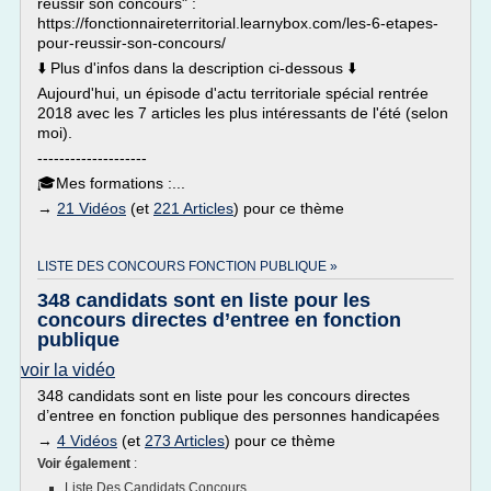
réussir son concours" :
https://fonctionnaireterritorial.learnybox.com/les-6-etapes-
pour-reussir-son-concours/
⬇️ Plus d'infos dans la description ci-dessous ⬇️
Aujourd'hui, un épisode d'actu territoriale spécial rentrée
2018 avec les 7 articles les plus intéressants de l'été (selon
moi).
--------------------
🎓Mes formations :...
→
21 Vidéos
(et
221 Articles
) pour ce thème
LISTE DES CONCOURS FONCTION PUBLIQUE »
348 candidats sont en liste pour les
concours directes d’entree en fonction
publique
voir la vidéo
348 candidats sont en liste pour les concours directes
d’entree en fonction publique des personnes handicapées
→
4 Vidéos
(et
273 Articles
) pour ce thème
Voir également
:
Liste Des Candidats Concours