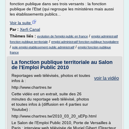
fonction publique dans ses trois versants : la fonction
publique de l’Etat (qui regroupe les ministères mais aussi
les établissements publics...
Voir la suite
Par :
Xerfi Canal
Thèmes liés :
/
evolution de l'emploi public en france
emploi administratif
/
fonction publique territoriale
emploi administratif fonction publique hospitaliere
/
/
pole emploi etablissement public administratif
emploi fonction publique
france
La fonction publique territoriale au Salon
de l'Emploi Public 2010
Reportages web télévisés, photos et toutes
voir la vidéo
infos à :
http://www.chartres.tw
Cette vidéo est un extrait, suite des 26
minutes du reportage web télévisé, photos
et toutes infos à (diffusion en 4 parties sur
Youtube) :
http://www.chartres.tw/2010_03_20_sEPp.html
Le Salon de l'Emploi Public 2010, Porte de Versailles à
Paris : interview web télévisée de Muriel Gibert (Directeur