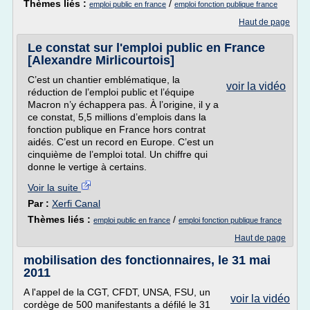
Thèmes liés :
/
emploi public en france
emploi fonction publique france
Haut de page
Le constat sur l'emploi public en France
[Alexandre Mirlicourtois]
C’est un chantier emblématique, la
voir la vidéo
réduction de l’emploi public et l’équipe
Macron n’y échappera pas. À l’origine, il y a
ce constat, 5,5 millions d’emplois dans la
fonction publique en France hors contrat
aidés. C’est un record en Europe. C’est un
cinquième de l’emploi total. Un chiffre qui
donne le vertige à certains.
Voir la suite
Par :
Xerfi Canal
Thèmes liés :
/
emploi public en france
emploi fonction publique france
Haut de page
mobilisation des fonctionnaires, le 31 mai
2011
A l'appel de la CGT, CFDT, UNSA, FSU, un
voir la vidéo
cordège de 500 manifestants a défilé le 31