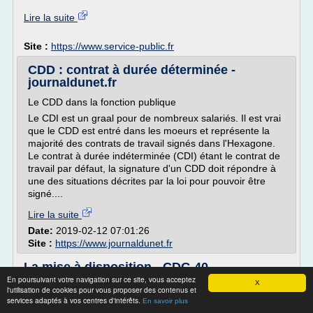
Lire la suite
Site :
https://www.service-public.fr
CDD : contrat à durée déterminée -
journaldunet.fr
Le CDD dans la fonction publique
Le CDI est un graal pour de nombreux salariés. Il est vrai
que le CDD est entré dans les moeurs et représente la
majorité des contrats de travail signés dans l'Hexagone.
Le contrat à durée indéterminée (CDI) étant le contrat de
travail par défaut, la signature d'un CDD doit répondre à
une des situations décrites par la loi pour pouvoir être
signé....
Lire la suite
Date:
2019-02-12 07:01:26
Site :
https://www.journaldunet.fr
La mise à disposition - CDG 40
En poursuivant votre navigation sur ce site, vous acceptez
X
La mise à disposition
l'utilisation de cookies pour vous proposer des contenus et
services adaptés à vos centres d'intérêts.
Références :
En savoir plus