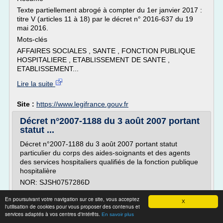
Texte partiellement abrogé à compter du 1er janvier 2017 :
titre V (articles 11 à 18) par le décret n° 2016-637 du 19
mai 2016.
Mots-clés
AFFAIRES SOCIALES , SANTE , FONCTION PUBLIQUE
HOSPITALIERE , ETABLISSEMENT DE SANTE ,
ETABLISSEMENT...
Lire la suite
Site :
https://www.legifrance.gouv.fr
Décret n°2007-1188 du 3 août 2007 portant
statut ...
Décret n°2007-1188 du 3 août 2007 portant statut
particulier du corps des aides-soignants et des agents
des services hospitaliers qualifiés de la fonction publique
hospitalière
NOR: SJSH0757286D
Version consolidée au 13 février 2019
En poursuivant votre navigation sur ce site, vous acceptez
X
Le Premier ministre,
l'utilisation de cookies pour vous proposer des contenus et
services adaptés à vos centres d'intérêts.
En savoir plus
Sur le rapport de la ministre de la santé, de la jeunesse et