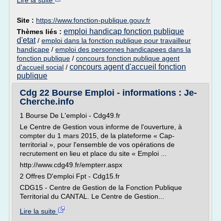
Lire la suite
Site :
https://www.fonction-publique.gouv.fr
emploi handicap fonction publique
Thèmes liés :
d'etat
/
emploi dans la fonction publique pour travailleur
handicape
/
emploi des personnes handicapees dans la
fonction publique
/
concours fonction publique agent
concours agent d'accueil fonction
d'accueil social
/
publique
Cdg 22 Bourse Emploi - informations : Je-
Cherche.info
1 Bourse De L'emploi - Cdg49.fr
Le Centre de Gestion vous informe de l'ouverture, à
compter du 1 mars 2015, de la plateforme « Cap-
territorial », pour l'ensemble de vos opérations de
recrutement en lieu et place du site « Emploi ...
http://www.cdg49.fr/empterr.aspx
2 Offres D'emploi Fpt - Cdg15.fr
CDG15 - Centre de Gestion de la Fonction Publique
Territorial du CANTAL. Le Centre de Gestion...
Lire la suite